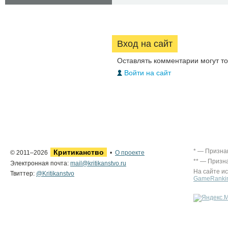
Вход на сайт
Оставлять комментарии могут т
Войти на сайт
* — Призна
Критиканство
© 2011–2026
•
О проекте
** — Призн
Электронная почта:
mail@kritikanstvo.ru
На сайте и
Твиттер:
@Kritikanstvo
GameRanki