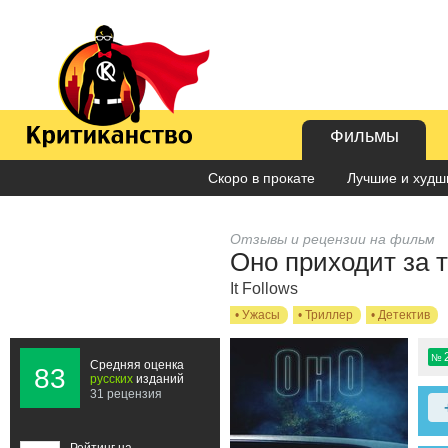
Фильмы
Скоро в прокате
Лучшие и худши
Отзывы и рецензии на фильм
Оно приходит за 
It Follows
•
Ужасы
•
Триллер
•
Детектив
№
Средняя оценка
83
русских
изданий
31 рецензия