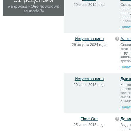
29 июня 2015 года
Смотр
на фильм «Оно приходит
не ра
за тобой»
после
перен
незащ
Начат
Искусство кино
Алек
29 августа 2024 года
Сновид
хочет
струк
кинем
зрите
Начат
Искусство кино
Дмит
20 июля 2015 года
Кроме
развя
застав
смерт
объек
Начат
Time Out
Дени
25 июня 2015 года
Выдаю
перех