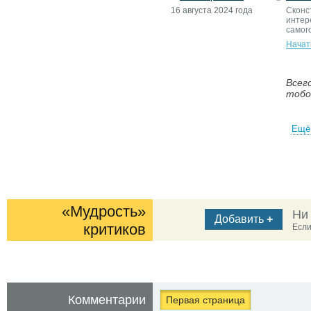
16 августа 2024 года
Сконс
интер
самог
Начат
Всег
тобо
Ещё 
«Мудрость»
Ни
Добавить
+
критиков
Если
Комментарии
Первая страница