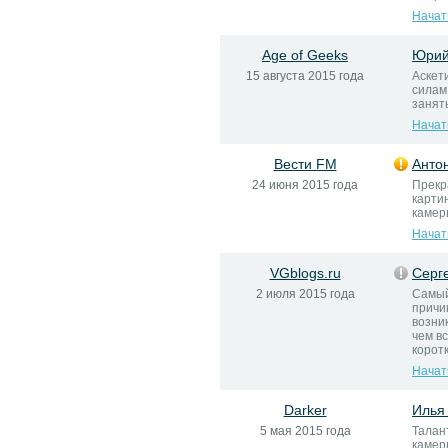
Начат
Age of Geeks
Юрий
15 августа 2015 года
Аскет
силам
занять
Начат
Вести FM
Анто
24 июня 2015 года
Прекр
карти
камер
Начат
VGblogs.ru
Серг
2 июля 2015 года
Самый
причи
возни
чем в
корот
Начат
Darker
Илья
5 мая 2015 года
Талан
камер