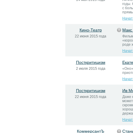
годы.
с бол
прямы
Начат
Кино-Театр
Макс
22 июня 2015 года
Фильм
«коро
роде 
Начат
Посткритицизм
Екат
2 июля 2015 года
«Оно»
приотк
Начат
Посткритицизм
Ив М
22 июня 2015 года
Даже 
может
скром
хорош
держа
Начат
КоммерсантЪ
Стан