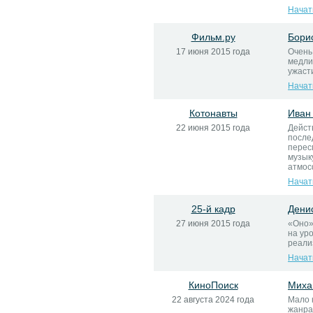
Начат
Фильм.ру
Бори
17 июня 2015 года
Очень
медли
ужаст
Начат
Котонавты
Иван
22 июня 2015 года
Дейст
после
перес
музык
атмос
Начат
25-й кадр
Дени
27 июня 2015 года
«Оно» 
на ур
реали
Начат
КиноПоиск
Миха
22 августа 2024 года
Мало 
жанра 