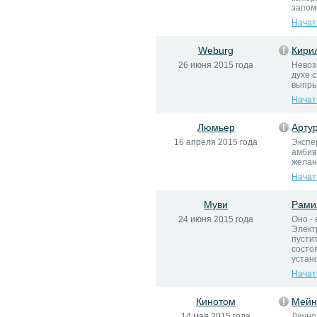
запом
Начат
Weburg
Кири
26 июня 2015 года
Невоз
духе 
выпры
Начат
Люмьер
Арту
16 апреля 2015 года
Экспе
амбив
желан
Начат
Муви
Рами
24 июня 2015 года
Оно -
Элект
пустит
состо
устано
Начат
Кинотом
Мейн
14 мая 2015 года
Лично