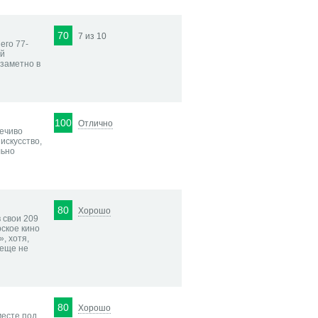
70
7 из 10
его 77-
ой
 заметно в
100
Отлично
ечиво
искусство,
льно
80
Хорошо
 свои 209
рское кино
, хотя,
 еще не
80
Хорошо
месте под