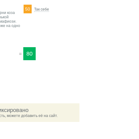
50
Так себе
рни коза
рькой
 мафиози.
оже на одно
80
=
иксировано
ть, можете добавить её на сайт.