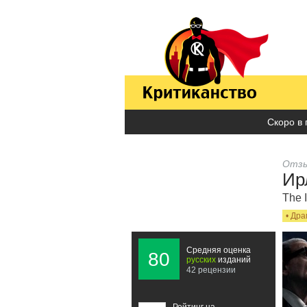
Скоро в 
Отзы
Ир
The 
•
Дра
Средняя оценка
80
русских
изданий
42 рецензии