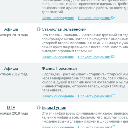
в последние пару десятилетий. С точки зрения маст
снят, написан, сыгран, практически идеально. Тройка
показала свои лучшие актерские работы за последн
десятилетий.
Начать обсуждение
Прочесть рецензию
Афиша
Станислав Зельвенский
ноября 2019 года
Это трезвый, холодный, бесконечно грустный взгляд
проигранную жизнь, которая рифмуется с американ
историей второй половины XX века. 200 минут с уч
самых ярких лицедеев мира в постановке живого кл
выглядят огромным тортом, но...
Начать обсуждение
Прочесть рецензию
Афиша
Жанна Присяжная
ктября 2019 года
«Ирландец» рассказывает историю гангстерской Ам
через биографические справки, а кровь, пот и слезы,
юмором, душой и терпким вкусом ностальгии о был
и кинематографе, которому теперь, когда Голливуд
переживает...
Начать обсуждение
Прочесть рецензию
DTF
Ефим Гугнин
ноября 2019 года
Это эпитафия всему криминальному жанру, пригово
явлению мафии и всем фильмам, что эксплуатирова
«коза-ностры» и славных парней в широкополых шл
Начать обсуждение
Прочесть рецензию