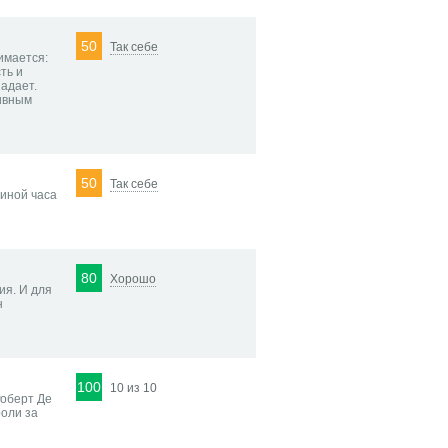
50
Так себе
имается:
ть и
падает.
ивным
50
Так себе
виной часа
80
Хорошо
ия. И для
н
100
10 из 10
Роберт Де
роли за