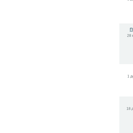
П
28 
1 д
18 