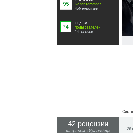
Рейтинг на
95
RottenTomatoes
455 рецензий
Оценка
74
пользователей
14 голосов
Сорти
42 рецензии
28 
на фильм «Ирландец»