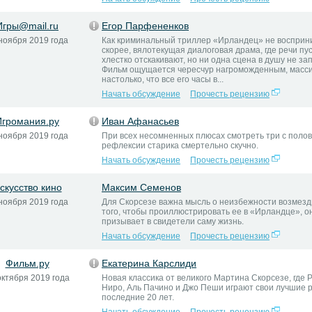
Игры@mail.ru
Егор Парфененков
ноября 2019 года
Как криминальный триллер «Ирландец» не восприн
скорее, вялотекущая диалоговая драма, где речи пус
хлестко отскакивают, но ни одна сцена в душу не за
Фильм ощущается чересчур нагроможденным, масс
настолько, что все его часы в...
Начать обсуждение
Прочесть рецензию
Игромания.ру
Иван Афанасьев
ноября 2019 года
При всех несомненных плюсах смотреть три с поло
рефлексии старика смертельно скучно.
Начать обсуждение
Прочесть рецензию
скусство кино
Максим Семенов
ноября 2019 года
Для Скорсезе важна мысль о неизбежности возмезд
того, чтобы проиллюстрировать ее в «Ирландце», о
призывает в свидетели саму жизнь.
Начать обсуждение
Прочесть рецензию
Фильм.ру
Екатерина Карслиди
октября 2019 года
Новая классика от великого Мартина Скорсезе, где 
Ниро, Аль Пачино и Джо Пеши играют свои лучшие 
последние 20 лет.