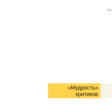
28 
«Мудрость»
критиков