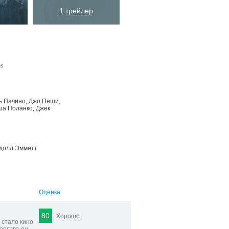
1 трейлер
ns
ь Пачино
,
Джо Пеши
,
ша Поланко
,
Джек
долл Эмметт
Оценка
80
Хорошо
 стало кино