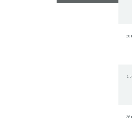
28 
1 о
28 