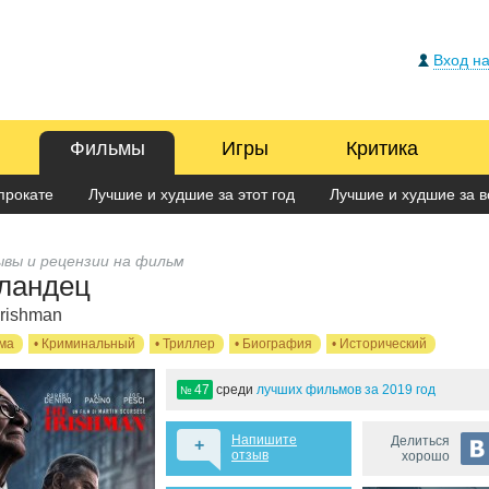
Вход на
Фильмы
Игры
Критика
прокате
Лучшие и худшие за этот год
Лучшие и худшие за в
вы и рецензии на фильм
ландец
Irishman
ма
•
Криминальный
•
Триллер
•
Биография
•
Исторический
47
среди
лучших фильмов за 2019 год
№
Напишите
Делиться
+
отзыв
хорошо