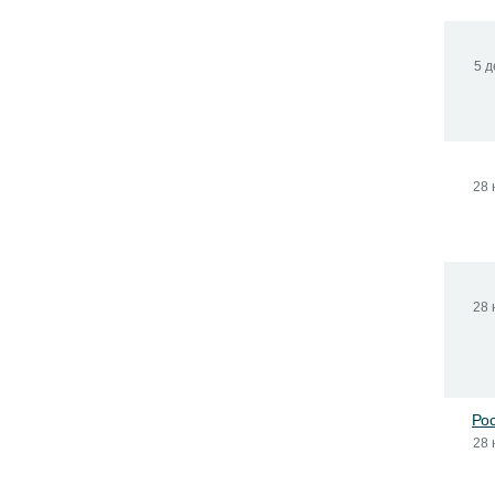
5 д
28 
28 
Ро
28 