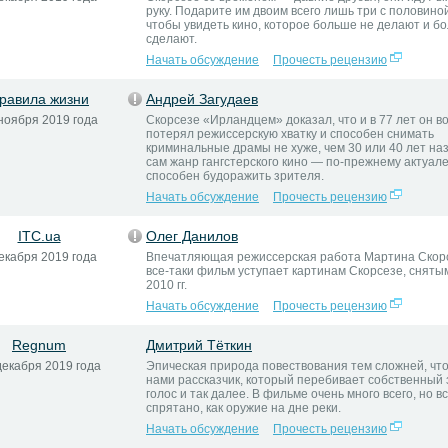
руку. Подарите им двоим всего лишь три с половиной
чтобы увидеть кино, которое больше не делают и б
сделают.
Начать обсуждение
Прочесть рецензию
равила жизни
Андрей Загудаев
ноября 2019 года
Скорсезе «Ирландцем» доказал, что и в 77 лет он в
потерял режиссерскую хватку и способен снимать
криминальные драмы не хуже, чем 30 или 40 лет наз
сам жанр гангстерского кино — по‑прежнему актуале
способен будоражить зрителя.
Начать обсуждение
Прочесть рецензию
ITC.ua
Олег Данилов
екабря 2019 года
Впечатляющая режиссерская работа Мартина Скорс
все-таки фильм уступает картинам Скорсезе, снятым
2010 гг.
Начать обсуждение
Прочесть рецензию
Regnum
Дмитрий Тёткин
декабря 2019 года
Эпическая природа повествования тем сложней, чт
нами рассказчик, который перебивает собственный
голос и так далее. В фильме очень много всего, но в
спрятано, как оружие на дне реки.
Начать обсуждение
Прочесть рецензию