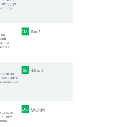
ерства он
 звезд тут
ие пару
100
5 из 5
 на
ской
астием
ассика
90
4,5 из 5
ерики не
 при этом с
ых временах
100
Отлично
р самому
ли тему
япах.