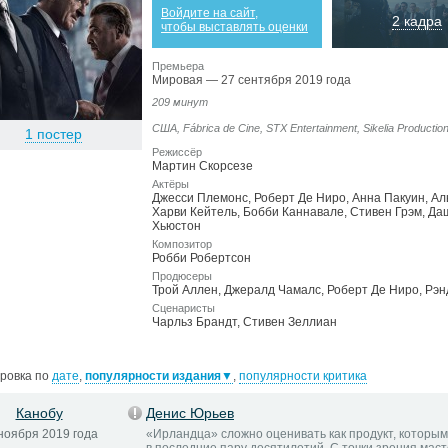
Войдите на сайт,
2 кадра
чтобы выставлять оценки
Премьера
Мировая — 27 сентября 2019 года
209 минут
США,
Fábrica de Cine
,
STX Entertainment
,
Sikelia Productio
1 постер
Режиссёр
Мартин Скорсезе
Актёры
Джесси Племонс
,
Роберт Де Ниро
,
Анна Пакуин
,
Ал
Харви Кейтель
,
Бобби Каннавале
,
Стивен Грэм
,
Да
Хьюстон
Композитор
Робби Робертсон
Продюсеры
Трой Аллен
,
Джералд Чамалс
,
Роберт Де Ниро
,
Рэн
Сценаристы
Чарльз Брандт
,
Стивен Зеллиан
ровка по
дате
,
популярности издания
▼
,
популярности критика
Канобу
Денис Юрьев
ноября 2019 года
«Ирландца» сложно оценивать как продукт, которым