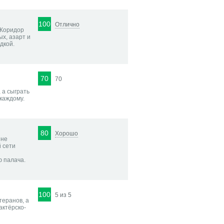
100
Отлично
 Коридор
х, азарт и
дкой.
70
70
 а сыграть
 каждому.
80
Хорошо
ине
й сети
ю палача.
100
5 из 5
теранов, а
актёрско-