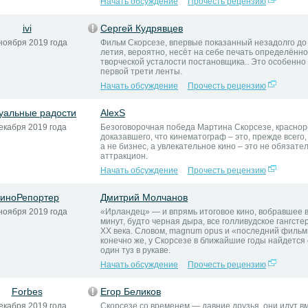
Начать обсуждение
Прочесть рецензию
ivi
Сергей Кудрявцев
ноября 2019 года
Фильм Скорсезе, впервые показанный незадолго до 
летия, вероятно, несёт на себе печать определённ
творческой усталости постановщика.. Это особенно
первой трети ленты.
Начать обсуждение
Прочесть рецензию
уальные радости
AlexS
екабря 2019 года
Безоговорочная победа Мартина Скорсезе, краснор
доказавшего, что кинематограф – это, прежде всего, 
а не бизнес, а увлекательное кино – это не обязате
аттракцион.
Начать обсуждение
Прочесть рецензию
иноРепортер
Дмитрий Молчанов
ноября 2019 года
«Ирландец» — и впрямь итоговое кино, вобравшее в
минут, будто черная дыра, все голливудское гангсте
XX века. Словом, magnum opus и «последний фильм»
конечно же, у Скорсезе в ближайшие годы найдется
один туз в рукаве.
Начать обсуждение
Прочесть рецензию
Forbes
Егор Беликов
екабря 2019 года
Скорсезе со временем — давние друзья, они идут в