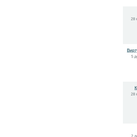
28 
Вирт
5 д
К
28 
2 д