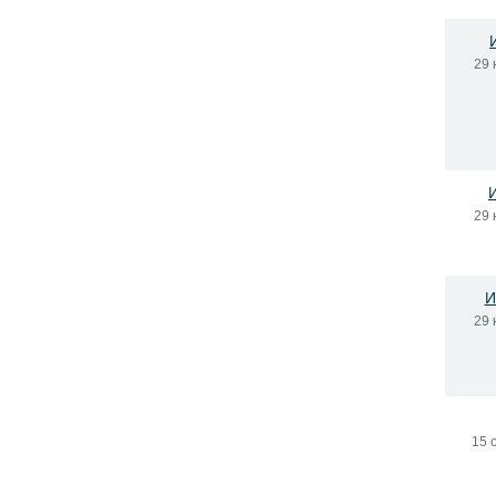
29 
29 
И
29 
15 