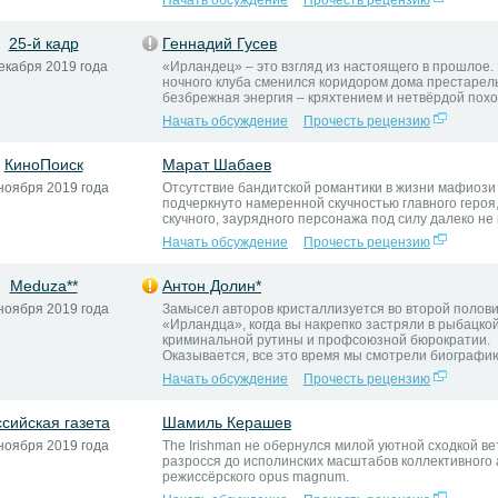
Начать обсуждение
Прочесть рецензию
25-й кадр
Геннадий Гусев
екабря 2019 года
«Ирландец» – это взгляд из настоящего в прошлое.
ночного клуба сменился коридором дома престарелы
безбрежная энергия – кряхтением и нетвёрдой похо
Начать обсуждение
Прочесть рецензию
КиноПоиск
Марат Шабаев
ноября 2019 года
Отсутствие бандитской романтики в жизни мафиози
подчеркнуто намеренной скучностью главного героя,
скучного, заурядного персонажа под силу далеко не
Начать обсуждение
Прочесть рецензию
Meduza**
Антон Долин*
ноября 2019 года
Замысел авторов кристаллизуется во второй полов
«Ирландца», когда вы накрепко застряли в рыбацко
криминальной рутины и профсоюзной бюрократии.
Оказывается, все это время мы смотрели биографи
Начать обсуждение
Прочесть рецензию
ссийская газета
Шамиль Керашев
ноября 2019 года
The Irishman не обернулся милой уютной сходкой ве
разросся до исполинских масштабов коллективного 
режиссёрского opus magnum.