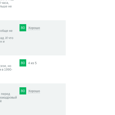
 часа,
ольше не
80
Хорошо
ообще не
ад. И что
н и
80
4 из 5
езе, но
 в 1990-
80
Хорошо
о перед
 закадровый
сё