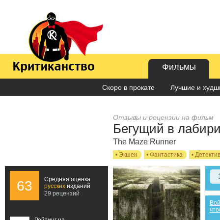
Фильмы
Скоро в прокате
Лучшие и худши
Отзывы и рецензии на фильм
Бегущий в лабир
The Maze Runner
•
Экшен
•
Фантастика
•
Детекти
Средняя оценка
63
русских
изданий
29 рецензий
Вой
что