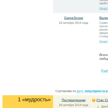
заним
свойс
Начат
GameScope
Вале
18 октября 2014 года
Сюжет
прочи
ранее
увере
стоящ
Начат
Всег
лаби
Ещё 
Сортировка по
дате
,
популярности и
1 «мудрость»
Посткритицизм
Стас С
26 октября 2014 года
Джей