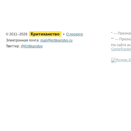
* — Призна
Критиканство
© 2011–2026
•
О проекте
** — Призн
Электронная почта:
mail@kritikanstvo.ru
На сайте и
Твиттер:
@Kritikanstvo
GameRanki