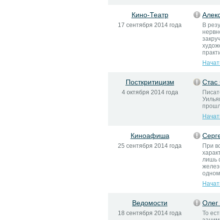
Кино-Театр
Алек
17 сентября 2014 года
В рез
нервн
закру
худож
практ
Начат
Посткритицизм
Стас
4 октября 2014 года
Писат
Уилья
прошл
Начат
Киноафиша
Серг
25 сентября 2014 года
При в
характ
лишь 
желез
одном
Начат
Ведомости
Олег
18 сентября 2014 года
То ес