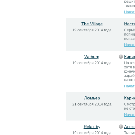
решит
телеви
Начат
The Village
Наст
19 сентября 2014 года
Серьё
попко
попав
Начат
Weburg
Кири
19 сентября 2014 года
Но вс
хотя в
конеч
зараб
кинот
Начат
Люмьер
Кари
21 сентября 2014 года
Смотр
не сто
Начат
Relax.by
Алек
19 сентября 2014 года
Ты см