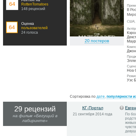
Рейтинг на
64
RottenTomatoes
Прем
148 рецензий
В Ро
Миро
США
Оценка
64
пользователей
Актё
24 голоса
Кэро
Декс
20 постеров
Маур
Компо
Джон
Прод
Элле
Сцен
Ноа 
Режи
Уэс 
Сортировка по
дате
,
популярности и
29 рецензий
КГ-Портал
Евге
21 сентября 2014 года
По бо
на фильм «Бегущий в
родст
лабиринте»
живых
чувст
девуш