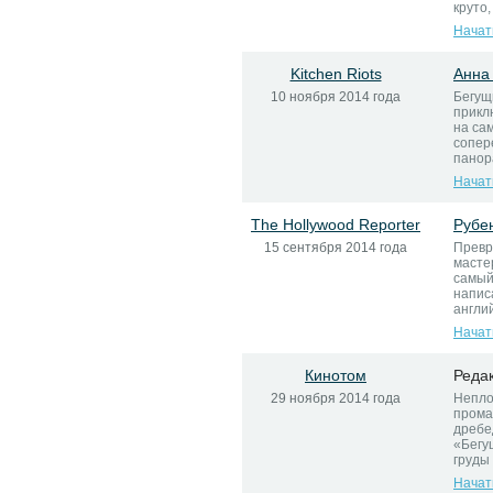
круто,
Начат
Kitchen Riots
Анна
10 ноября 2014 года
Бегущ
прикл
на са
сопер
панора
Начат
The Hollywood Reporter
Рубе
15 сентября 2014 года
Превр
масте
самый
напис
англий
Начат
Кинотом
Реда
29 ноября 2014 года
Непло
прома
дребе
«Бегу
груды
Начат