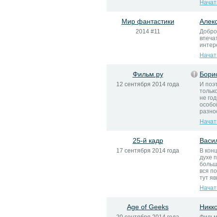
Начат
Мир фантастики
Алек
2014 #11
Добро
впеча
интер
Начат
Фильм.ру
Бори
12 сентября 2014 года
И поэт
тольк
не го
особо
разноо
Начат
25-й кадр
Васи
17 сентября 2014 года
В кон
духе п
больш
вся п
тут яв
Начат
Age of Geeks
Никк