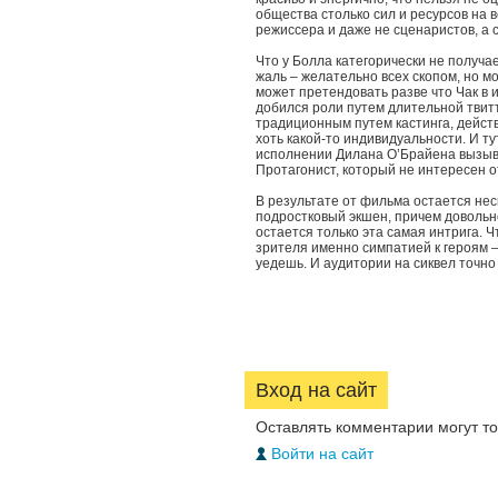
общества столько сил и ресурсов на 
режиссера и даже не сценаристов, а 
Что у Болла категорически не получа
жаль – желательно всех скопом, но м
может претендовать разве что Чак в 
добился роли путем длительной твит
традиционным путем кастинга, действ
хоть какой-то индивидуальности. И т
исполнении Дилана О’Брайена вызыва
Протагонист, который не интересен о
В результате от фильма остается не
подростковый экшен, причем довольно
остается только эта самая интрига. 
зрителя именно симпатией к героям –
уедешь. И аудитории на сиквел точно
Вход на сайт
Оставлять комментарии могут т
Войти на сайт