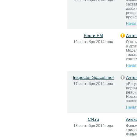
20 сентября 2014 года
Фильм
захва
даже 
решен
проис
Начат
Вести FM
Анто
19 сентября 2014 года
Опять
а дру
Модел
тольк
совсем
Начат
Inspector Spacetime!
Анто
17 сентября 2014 года
«Бегу
первые
реаби
Невоз
залож
Начат
CN.ru
Алек
18 сентября 2014 года
Фильм
трилл
Фильм