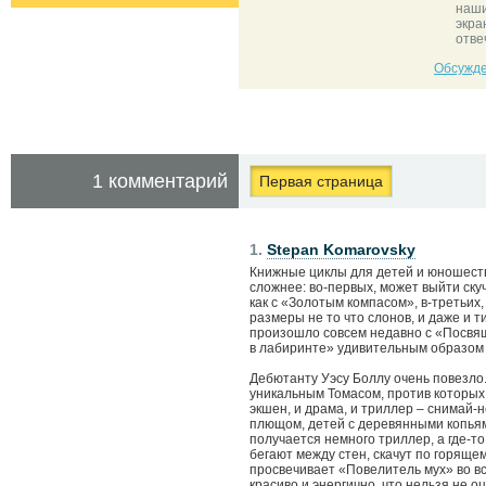
наши
экра
отве
Обсужде
1 комментарий
Первая страница
1.
Stepan Komarovsky
Книжные циклы для детей и юношеств
сложнее: во-первых, может выйти скуч
как с «Золотым компасом», в-третьих
размеры не то что слонов, и даже и т
произошло совсем недавно с «Посвяще
в лабиринте» удивительным образом с
Дебютанту Уэсу Боллу очень повезло.
уникальным Томасом, против которых
экшен, и драма, и триллер – снимай-
плющом, детей с деревянными копьями
получается немного триллер, а где-то
бегают между стен, скачут по горящем
просвечивает «Повелитель мух» во вс
красиво и энергично, что нельзя не о