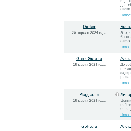
идент
досто
снова 
Начат
Darker
Баяз
20 апреля 2024 года
Это, 
бы ст
откро
Начат
GameGuru.ru
Алек
19 марта 2024 года
До зу
прими
задер
разгад
Начат
Plugged In
Лина
19 марта 2024 года
Ценни
работе
оправ
Начат
GoHa.ru
Алек