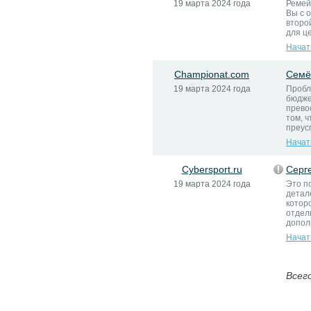
19 марта 2024 года
Ремей
Вы с 
второ
для ц
Начат
Championat.com
Семё
19 марта 2024 года
Пробле
бюдже
прево
том, ч
преус
Начат
Cybersport.ru
Серг
19 марта 2024 года
Это п
детал
котор
отдел
дополн
Начат
Всего