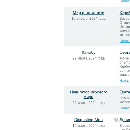
Начат
Мир фантастики
Юрий
16 апреля 2024 года
Возвр
Отлич
Интер
момен
которо
Начат
Канобу
Серг
29 марта 2024 года
Alone
опыт 
Харбо
ориги
ждать 
Начат
Навигатор игрового
Екат
мира
Это в
котор
22 марта 2024 года
Начат
Disgusting Men
Дени
19 марта 2024 года
В сво
у неё 