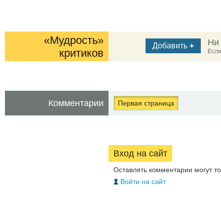
«Мудрость»
Ни
Добавить
+
критиков
Если
Комментарии
Первая страница
Вход на сайт
Оставлять комментарии могут т
Войти на сайт