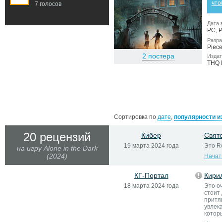
что
7 голосов
Дата 
PC, P
Разра
Piece
2 постера
Издат
THQ 
Сортировка по
дате
,
популярности и
20 рецензий
Кибер
Свят
19 марта 2024 года
Это Re
на игру Alone in the Dark
(2024)
Начат
КГ-Портал
Кири
18 марта 2024 года
Это о
стоит
притя
увлек
которы