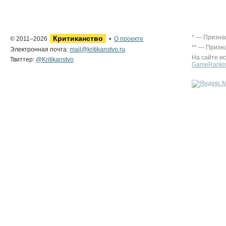
* — Призна
Критиканство
© 2011–2026
•
О проекте
** — Призн
Электронная почта:
mail@kritikanstvo.ru
На сайте и
Твиттер:
@Kritikanstvo
GameRanki