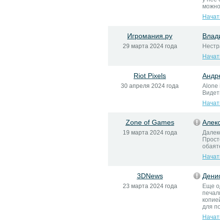
можно
Начат
Игромания.ру
Влад
29 марта 2024 года
Нестр
Начат
Riot Pixels
Андр
30 апреля 2024 года
Alone 
Видет
Начат
Zone of Games
Алек
19 марта 2024 года
Далек
Прост
обаят
Начат
3DNews
Дени
23 марта 2024 года
Еще о
печал
копие
для п
Начат