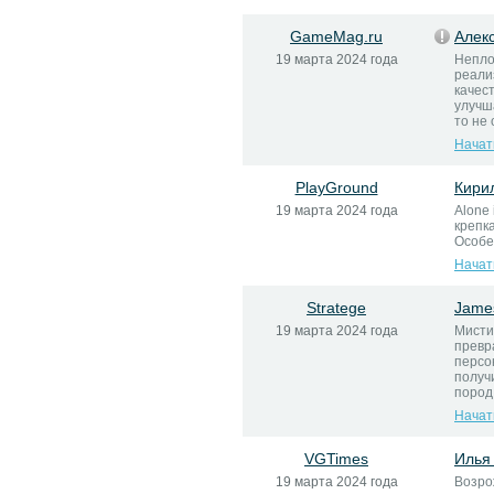
GameMag.ru
Алек
19 марта 2024 года
Непло
реали
качес
улучш
то не 
Начат
PlayGround
Кири
19 марта 2024 года
Alone 
крепка
Особе
Начат
Stratege
Jame
19 марта 2024 года
Мисти
превр
персо
получ
пород 
Начат
VGTimes
Илья
19 марта 2024 года
Возро