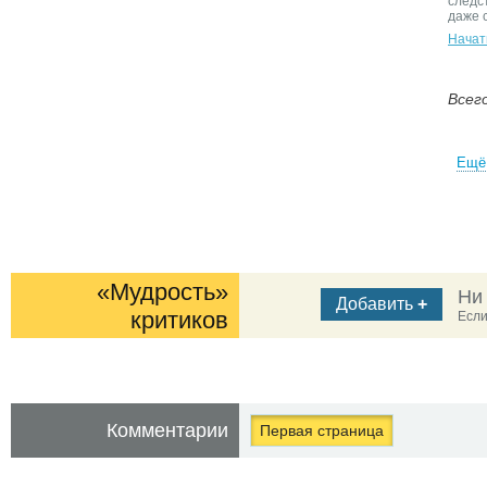
следс
даже 
Начат
Всего
Ещё 
«Мудрость»
Ни
Добавить
+
критиков
Если
Комментарии
Первая страница