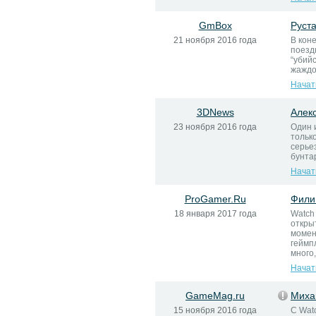
GmBox
Руст
21 ноября 2016 года
В кон
поезд
“убий
жаждо
Начат
3DNews
Алек
23 ноября 2016 года
Один 
тольк
серье
бунтар
Начат
ProGamer.Ru
Фили
18 января 2017 года
Watch
откры
момен
геймп
много,
Начат
GameMag.ru
Миха
15 ноября 2016 года
С Wat