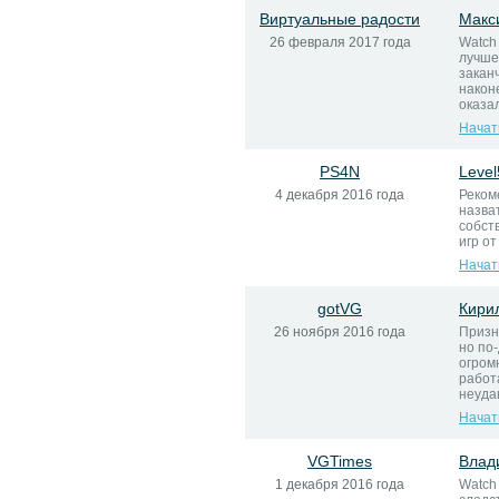
Виртуальные радости
Макс
26 февраля 2017 года
Watch
лучше
закан
након
оказал
Начат
PS4N
Level
4 декабря 2016 года
Реком
назва
собст
игр от
Начат
gotVG
Кири
26 ноября 2016 года
Призн
но по
огром
работ
неуда
Начат
VGTimes
Влад
1 декабря 2016 года
Watch