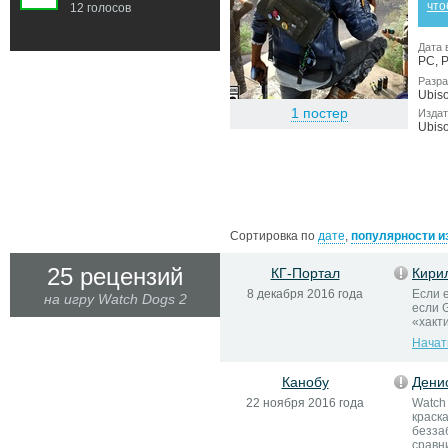
что
12 голосов
Дата 
PC, P
Разра
Ubiso
1 постер
Издат
Ubiso
Сортировка по
дате
,
популярности и
25 рецензий
КГ-Портал
Кири
8 декабря 2016 года
Если е
на игру Watch Dogs 2
если G
«хакт
Начат
Канобу
Дени
22 ноября 2016 года
Watch
краск
безза
сравн