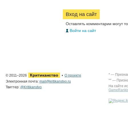
Вход на сайт
Оставлять комментарии могут т
Войти на сайт
* — Призна
Критиканство
© 2011–2026
•
О проекте
** — Призн
Электронная почта:
mail@kritikanstvo.ru
На сайте и
Твиттер:
@Kritikanstvo
GameRanki