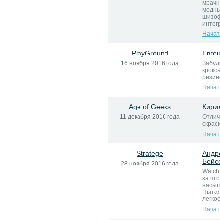
мрачн
модны
шизоф
интегр
Начат
PlayGround
Евге
16 ноября 2016 года
Забуд
крокс
резин
Начат
Age of Geeks
Кири
11 декабря 2016 года
Отлич
скрас
Начат
Stratege
Андр
Бейс
28 ноября 2016 года
Watch
за что
насыщ
Пытая
легкос
Начат