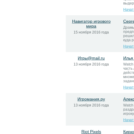
выдер
Начат
Навигатор игрового
Серг
мира
Драмы
предп
15 ноября 2016 года
решил
куда 
Начат
Игры@mail.ru
Илья
13 ноября 2016 года
Watch 
часть
дейст
множе
задани
Начат
Игромания.ру
Алек
13 ноября 2016 года
Watch
раздр
игроку
Начат
Riot Pixels
Кири