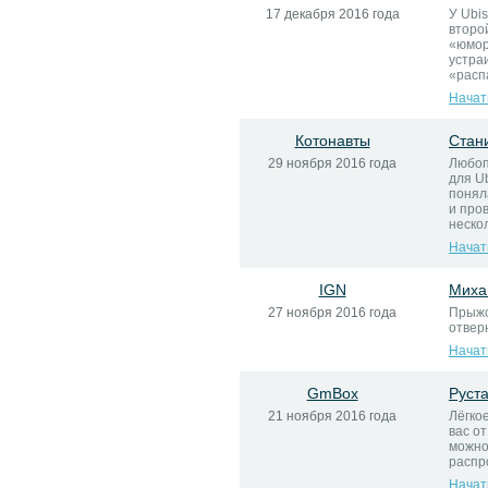
17 декабря 2016 года
У Ubis
второ
«юмор
устра
«распа
Начат
Котонавты
Стан
29 ноября 2016 года
Любоп
для Ub
понял
и про
нескол
Начат
IGN
Миха
27 ноября 2016 года
Прыжо
отвер
Начат
GmBox
Руст
21 ноября 2016 года
Лёгко
вас от
можно
распр
Начат