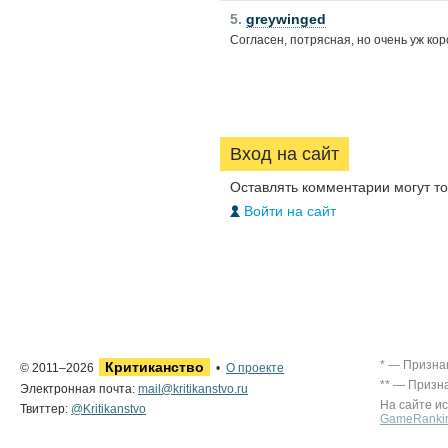
5.
greywinged
Согласен, потрясная, но очень уж кор
Вход на сайт
Оставлять комментарии могут т
Войти на сайт
* — Призна
Критиканство
© 2011–2026
•
О проекте
** — Призн
Электронная почта:
mail@kritikanstvo.ru
На сайте и
Твиттер:
@Kritikanstvo
GameRanki