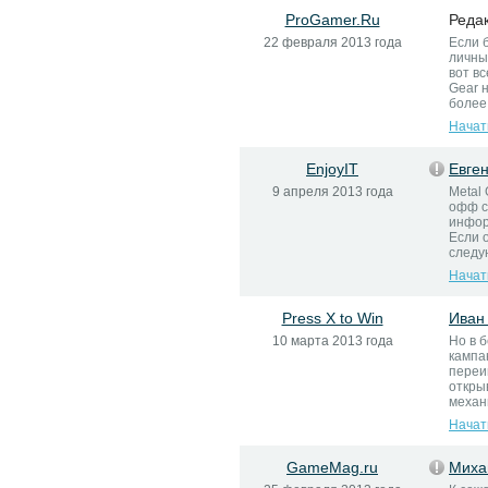
ProGamer.Ru
Реда
22 февраля 2013 года
Если 
личны
вот в
Gear 
более 
Начат
EnjoyIT
Евге
9 апреля 2013 года
Metal
офф с
инфор
Если о
следу
Начат
Press X to Win
Иван
10 марта 2013 года
Но в б
кампа
переи
откры
механ
Начат
GameMag.ru
Миха