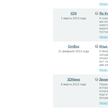
Начат
IGN
Ян К
1 марта 2013 года
К сож
как хо
некот
карат
пустым
Начат
GmBox
Илья
21 февраля 2013 года
К Meta
запад
неудо
вот, 
два р
Начат
3DNews
Дени
8 марта 2013 года
Первы
котор
получ
еще и
безум
Начат