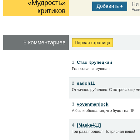
«Мудрость»
Ни
Добавить
+
критиков
Если
5 комментариев
Первая страница
1.
Стас Крупецкий
Рельсовая и скушная
2.
sadoh11
Отличное рубилово. С потрясающими
3.
vovanmerdock
А были обещания, что будет на ПК.
4.
[Maska411]
Три раза прошел! Потрясная вещь!