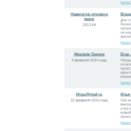
Начат
Навигатор игрового
Влад
мира
Для ст
Reven
2013 #4
произ
на не
фанат
Начат
Absolute Games
Егор
4 февраля 2014 года
Преды
но вс
проис
укрыт
режим
Начат
Игры@mail.ru
Илья
22 февраля 2013 года
При ж
много
а все
новый
проис
Начат