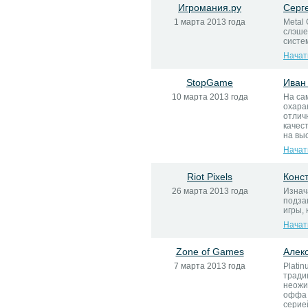
Игромания.ру
Серг
1 марта 2013 года
Metal
слэше
систе
Начат
StopGame
Иван
10 марта 2013 года
На са
охара
отлич
качес
на вы
Начат
Riot Pixels
Конс
26 марта 2013 года
Изнач
подзаг
игры, 
Начат
Zone of Games
Алек
7 марта 2013 года
Plati
тради
неожи
оффа 
серией