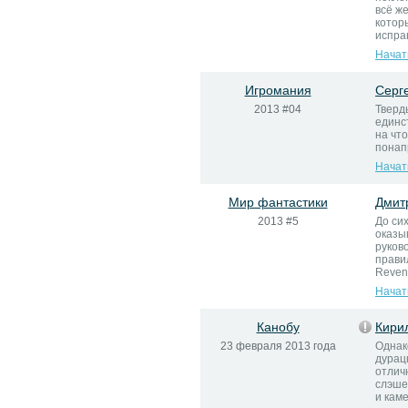
всё ж
котор
испра
Начат
Игромания
Серг
2013 #04
Тверд
единс
на чт
понап
Начат
Мир фантастики
Дмит
2013 #5
До си
оказы
руков
прави
Reveng
Начат
Канобу
Кири
23 февраля 2013 года
Однак
дурац
отлич
слэше
и каме