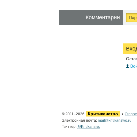
Комментарии
Перв
Вхо
Оста
Вой
Критиканство
© 2011–2026
•
О прое
Электронная почта:
mail@kritikanstvo.ru
Твиттер:
@Kritikanstvo