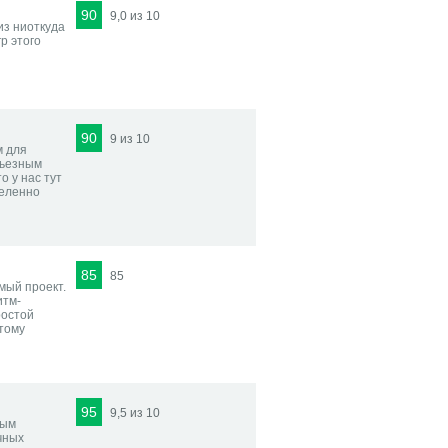
90
9,0 из 10
з ниоткуда
р этого
90
9 из 10
м для
рьезным
о у нас тут
деленно
85
85
мый проект.
итм-
ростой
тому
95
9,5 из 10
лым
чных