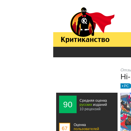
Отзы
Hi
• PC
Средняя оценка
90
русских
изданий
10 рецензий
Оценка
67
пользователей