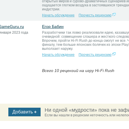
открытых миров и сурово-драматичных сценариев и
ощущается глотком воздуха в застоявшихся трендах
индустрии.
Начать обсуждение
Прочесть рецензию
GameGuru.ru
Егор Бабин
января 2023 года
Разработчики так ловко реализовали идею, казавш
очевидной: совмещение слэшера и жесткого следов
Впрочем, пройти Hi-Fi Rush до конца смогут не все. 
финалу, тем больше японских болячек из эпохи PlayS
выползает наружу.
Начать обсуждение
Прочесть рецензию
Всего 10 рецензий на игру Hi-Fi Rush
Ни одной «мудрости» пока не заф
Добавить
+
Если вы нашли в рецензии неточность или нелепос