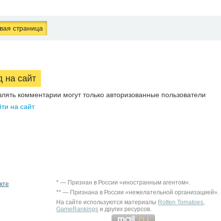
ая страница
д на сайт
влять комментарии могут только авторизованные пользователи
ти на сайт
* — Признан в России «иностранным агентом».
кте
** — Признана в России «нежелательной организацией».
На сайте используются материалы
Rotten Tomatoes
,
GameRankings
и других ресурсов.