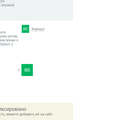
гра
 игровой
80
Хорошо
уюся
ания ритму.
Чем ближе к
tation 2
90
=
иксировано
ть, можете добавить её на сайт.