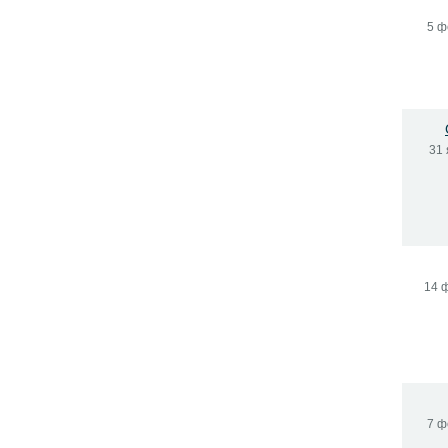
5 ф
31 
14 
7 ф