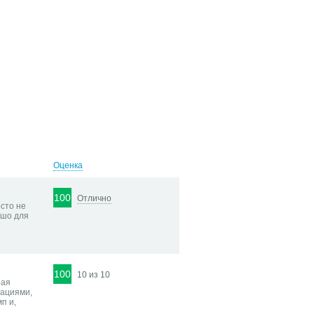
Оценка
100
Отлично
сто не
ошо для
100
10 из 10
рая
мациями,
п и,