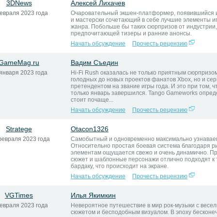
3DNews
Алексей Лихачев
евраля 2023 года
Очаровательный экшен-платформер, появившийся и
и мастерски сочетающий в себе лучшие элементы иг
жанра. Побольше бы таких сюрпризов от индустрии,
предпочитающей тизеры и ранние анонсы.
Начать обсуждение
Прочесть рецензию
GameMag.ru
Вадим Съедин
января 2023 года
Hi-Fi Rush оказалась не только приятным сюрпризо
голодных до новых проектов фанатов Xbox, но и се
претендентом на звание игры года. И это при том, чт
только январь завершился. Tango Gameworks опре
стоит почаще...
Начать обсуждение
Прочесть рецензию
Stratege
Otacon1326
февраля 2023 года
Самобытный и одновременно максимально узнавае
Относительно простая боевая система благодаря р
элементам ощущается свежо и очень динамично. П
сюжет и шаблонные персонажи отлично подходят к 
бардаку, что происходит на экране.
Начать обсуждение
Прочесть рецензию
VGTimes
Илья Якимкин
евраля 2023 года
Невероятное путешествие в мир рок-музыки с весе
сюжетом и бесподобным визуалом. В эпоху бесконе