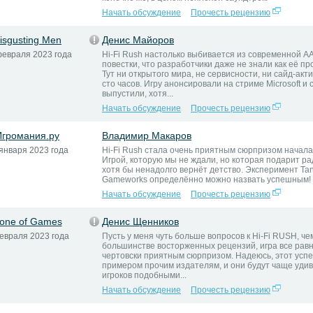
Начать обсуждение
Прочесть рецензию
isgusting Men
Денис Майоров
февраля 2023 года
Hi-Fi Rush настолько выбивается из современной А
повестки, что разработчики даже не знали как её пр
Тут ни открытого мира, не сервисности, ни сайд-акт
сто часов. Игру анонсировали на стриме Microsoft и 
выпустили, хотя...
Начать обсуждение
Прочесть рецензию
Игромания.ру
Владимир Макаров
января 2023 года
Hi-Fi Rush стала очень приятным сюрпризом начала
Игрой, которую мы не ждали, но которая подарит ра
хотя бы ненадолго вернёт детство. Эксперимент Ta
Gameworks определённо можно назвать успешным!
Начать обсуждение
Прочесть рецензию
one of Games
Денис Щенников
евраля 2023 года
Пусть у меня чуть больше вопросов к Hi-Fi RUSH, че
большинстве восторженных рецензий, игра все равн
чертовски приятным сюрпризом. Надеюсь, этот усп
примером прочим издателям, и они будут чаще уди
игроков подобными...
Начать обсуждение
Прочесть рецензию