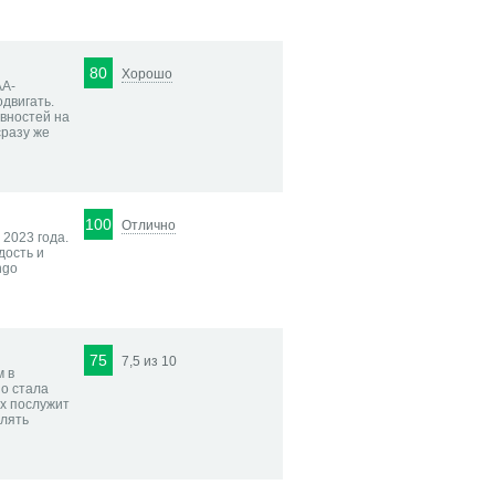
80
Хорошо
АА-
одвигать.
ивностей на
сразу же
100
Отлично
 2023 года.
дость и
ngo
75
7,5 из 10
м в
о стала
ех послужит
влять