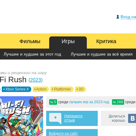
Вход на
Фильмы
Игры
Критика
Лучшие и худшие за этот год
Лучшие и худшие за всё время
вы и рецензии на игру
-Fi Rush
(
2023
)
• Xbox Series X
• Action
• Platformer
• 3D
5
среди
лучших игр за 2023 год
166
сред
№
№
Напишите
Делиться
+
отзыв
хорошо
Войдите на сайт,