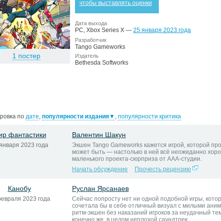
чтобы выставлять оценки
Дата выхода
PC, Xbox Series X —
25 января 2023 года
Разработчик
Tango Gameworks
1 постер
Издатель
Bethesda Softworks
ровка по
дате
,
популярности издания
▼
,
популярности критика
ир фантастики
Валентин Шакун
января 2023 года
Экшен Tango Gameworks кажется игрой, которой про
может быть — настолько в ней всё неожиданно хор
маленького проекта-сюрприза от ААА-студии.
Начать обсуждение
Прочесть рецензию
Канобу
Руслан Ярсанаев
февраля 2023 года
Сейчас попросту нет ни одной подобной игры, кото
сочетала бы в себе отличный визуал с милыми ани
ритм-экшен без наказаний игроков за неудачный тем
конечно же, в целом неплохой саундтрек.