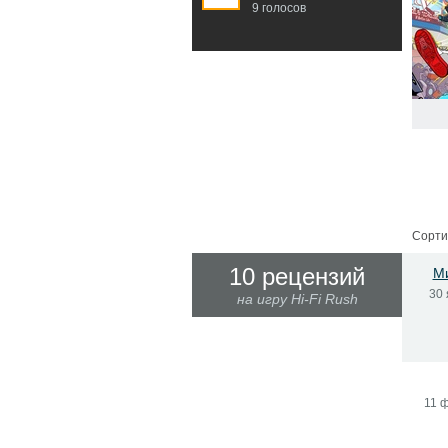
9 голосов
Сорти
10 рецензий
М
30 
на игру Hi-Fi Rush
11 