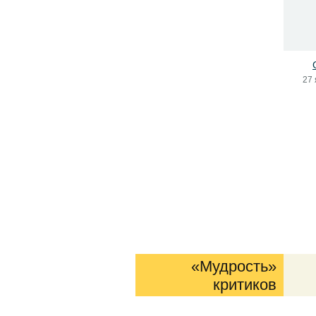
27 
«Мудрость»
критиков