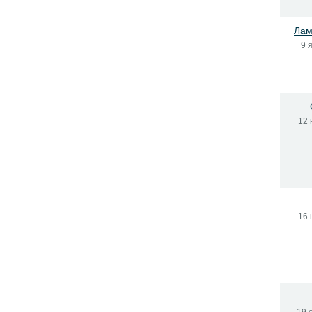
Лам
9 
12 
16 