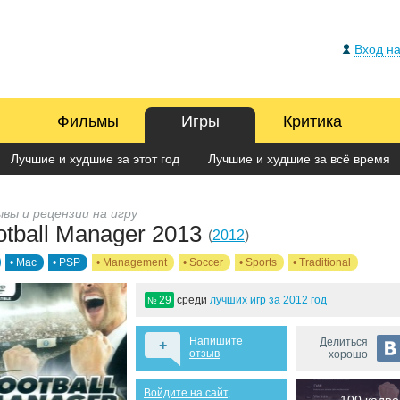
Вход на
Фильмы
Игры
Критика
Лучшие и худшие за этот год
Лучшие и худшие за всё время
вы и рецензии на игру
otball Manager 2013
(
2012
)
• Mac
• PSP
• Management
• Soccer
• Sports
• Traditional
29
среди
лучших игр за 2012 год
№
Напишите
Делиться
+
отзыв
хорошо
Войдите на сайт,