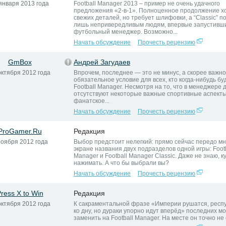
января 2013 года
Football Manager 2013 – пример не очень удачного
предложения «2-в-1». Полноценное продолжение хо
свежих деталей, но требует шлифовки, а “Classic” п
лишь непривередливым людям, впервые запустивш
футбольный менеджер. Возможно...
Начать обсуждение
Прочесть рецензию
GmBox
Андрей Загудаев
октября 2012 года
Впрочем, последнее — это не минус, а скорее важно
обязательное условие для всех, кто когда-нибудь буд
Football Manager. Несмотря на то, что в менеджере 
отсутствуют некоторые важные спортивные аспекты
фанатское...
Начать обсуждение
Прочесть рецензию
ProGamer.Ru
Редакция
ноября 2012 года
Выбор предстоит нелегкий: прямо сейчас передо мн
экране названия двух подразделов одной игры: Footb
Manager и Football Manager Classic. Даже не знаю, к
нажимать. А что бы выбрали вы?
Начать обсуждение
Прочесть рецензию
ress X to Win
Редакция
октября 2012 года
К сакраментальной фразе «Империи рушатся, респу
ко дну, но дураки упорно идут вперёд» последних м
заменить на Football Manager. На месте он точно не 