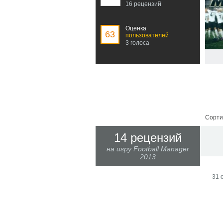
16 рецензий
Оценка
63
пользователей
3 голоса
Сорти
14 рецензий
на игру Football Manager
2013
31 