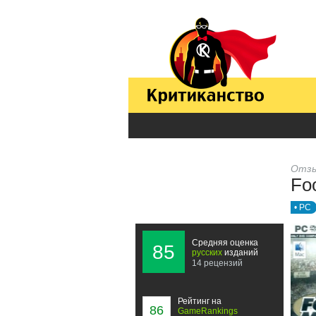
Отзы
Fo
• PC
Средняя оценка
85
русских
изданий
14 рецензий
Рейтинг на
86
GameRankings