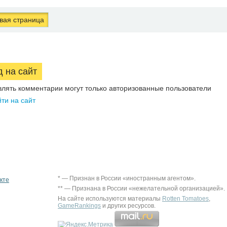
ая страница
д на сайт
влять комментарии могут только авторизованные пользователи
ти на сайт
* — Признан в России «иностранным агентом».
кте
** — Признана в России «нежелательной организацией».
На сайте используются материалы
Rotten Tomatoes
,
GameRankings
и других ресурсов.