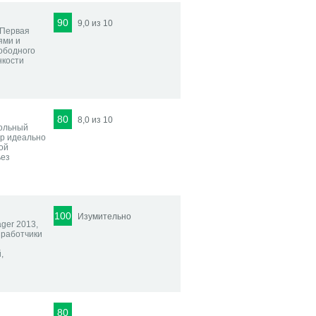
90
9,0 из 10
 Первая
ями и
вободного
нкости
80
8,0 из 10
больный
ер идеально
ой
ьез
100
Изумительно
ager 2013,
зработчики
,
80