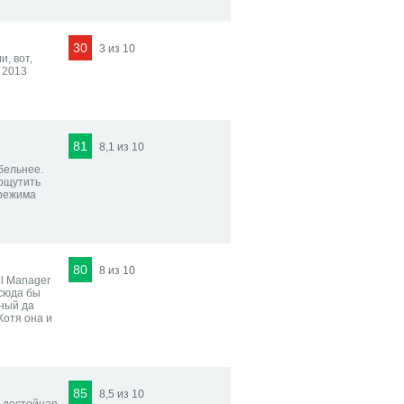
30
3 из 10
, вот,
 2013
81
8,1 из 10
бельнее.
 ощутить
 режима
80
8 из 10
l Manager
 сюда бы
тный да
Хотя она и
85
8,5 из 10