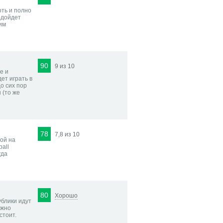
ть и полно
одойдет
им
90
9 из 10
е и
ет играть в
до сих пор
 (то же
78
7,8 из 10
ой на
all
уда
80
Хорошо
блики идут
ожно
стоит.