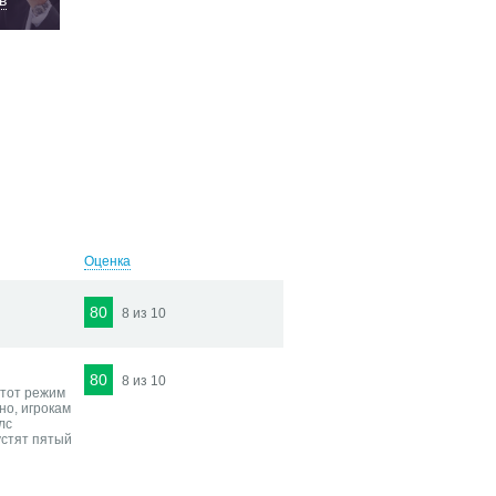
в
Оценка
80
8 из 10
80
8 из 10
этот режим
но, игрокам
лс
устят пятый