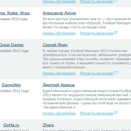
Начать обсуждение
Прочесть рецензию
па. Кофе. Игра.
Александр Лисов
января 2013 года
Из всех игр про управление чем-то — рестораном или
футбольным клубом (или сборной), Football Manager
может по праву стоять на пьедестале.
Начать обсуждение
Прочесть рецензию
Great Gamer
Сергей Янин
ноября 2012 года
В любом случае, Football Manager 2013 полностью
преобразился, стал интереснее, мобильнее, реигра
Три разных режима плюс онлайн, позволят игрокам
все тонкости серии, а монументальность основного
вкупе с переработанным...
Начать обсуждение
Прочесть рецензию
GameWay
Дмитрий Акимов
ноября 2012 года
Единственным и существенным недостатком Footbal
2013 является недоработанная симуляция матчей:
графику получше, искусственный интеллект адеква
человеческую физику – цены бы этой игре не было! 
так единственная в...
Начать обсуждение
Прочесть рецензию
GoHa.ru
Zhara