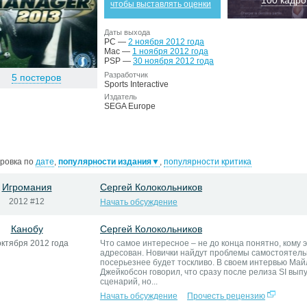
100 кадро
чтобы выставлять оценки
Даты выхода
PC —
2 ноября 2012 года
Mac —
1 ноября 2012 года
PSP —
30 ноября 2012 года
Разработчик
5 постеров
Sports Interactive
Издатель
SEGA Europe
ровка по
дате
,
популярности издания
▼
,
популярности критика
Игромания
Сергей Колокольников
2012 #12
Начать обсуждение
Канобу
Сергей Колокольников
октября 2012 года
Что самое интересное – не до конца понятно, кому 
адресован. Новички найдут проблемы самостоятель
посерьезнее будет тоскливо. В своем интервью Май
Джейкобсон говорил, что сразу после релиза SI вып
сценарий, но...
Начать обсуждение
Прочесть рецензию