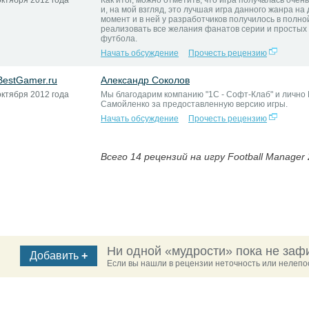
октября 2012 года
Как итог, можно отметить, что игра получалась очен
и, на мой взгляд, это лучшая игра данного жанра на
момент и в ней у разработчиков получилось в полно
реализовать все желания фанатов серии и простых
футбола.
Начать обсуждение
Прочесть рецензию
BestGamer.ru
Александр Соколов
октября 2012 года
Мы благодарим компанию "1С - Софт-Клаб" и лично
Самойленко за предоставленную версию игры.
Начать обсуждение
Прочесть рецензию
Всего 14 рецензий на игру Football Manager
Ни одной «мудрости» пока не заф
Добавить
+
Если вы нашли в рецензии неточность или нелепос