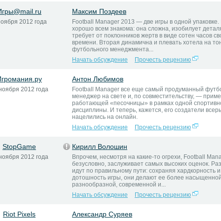
Игры@mail.ru
Максим Поздеев
ноября 2012 года
Football Manager 2013 — две игры в одной упаковке.
хорошо всем знакома: она сложна, изобилует детал
требует от поклонников жертв в виде сотен часов с
времени. Вторая динамична и плевать хотела на то
футбольного менеджмента...
Начать обсуждение
Прочесть рецензию
Игромания.ру
Антон Любимов
ноября 2012 года
Football Manager все еще самый продуманный фут
менеджер на свете и, по совместительству, — прим
работающей «песочницы» в рамках одной спортивн
дисциплины. И теперь, кажется, его создатели всер
нацелились на онлайн.
Начать обсуждение
Прочесть рецензию
StopGame
Кирилл Волошин
ноября 2012 года
Впрочем, несмотря на какие-то огрехи, Football Man
безусловно, заслуживает самых высоких оценок. Ра
идут по правильному пути: сохраняя хардкорность и
дотошность игры, они делают ее более насыщенной
разнообразной, современной и...
Начать обсуждение
Прочесть рецензию
Riot Pixels
Александр Суряев