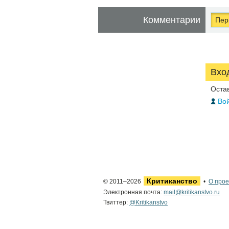
Комментарии
Перв
Вхо
Оста
Вой
Критиканство
© 2011–2026
•
О прое
Электронная почта:
mail@kritikanstvo.ru
Твиттер:
@Kritikanstvo