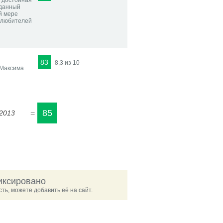
ь достойная
 данный
й мере
 любителей
83
8,3 из 10
 Максима
85
 2013
=
иксировано
ть, можете добавить её на сайт.