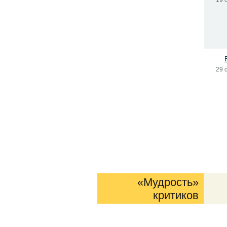
19 
29 
«Мудрость»
критиков