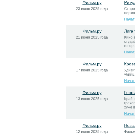
Фильм.ру
Риту
23 июня 2025 года
Старо
церко
Начат
Фильм.ру
Лига 
21 июня 2025 года
Кино 
студи
говор
Начат
Фильм.ру
Кров
17 июня 2025 года
Удиви
убийц
Начат
Фильм.ру
Генр
13 июня 2025 года
Крайн
грехо
хуже 
Начат
Фильм.ру
Незв
12 июня 2025 года
Фильм