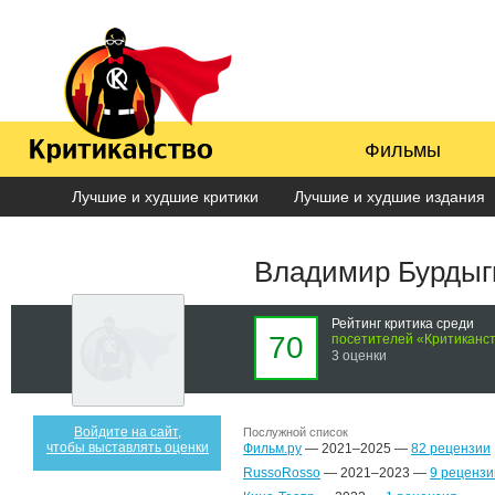
Фильмы
Лучшие и худшие критики
Лучшие и худшие издания
Владимир Бурдыг
Рейтинг критика среди
70
посетителей «Критиканс
3 оценки
Войдите на сайт,
Послужной список
чтобы выставлять оценки
Фильм.ру
— 2021–2025 —
82 рецензии
RussoRosso
— 2021–2023 —
9 рецензи