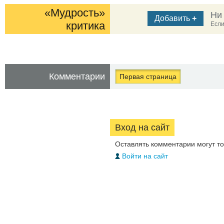
«Мудрость»
Ни
Добавить
+
критика
Если
Комментарии
Первая страница
Вход на сайт
Оставлять комментарии могут т
Войти на сайт