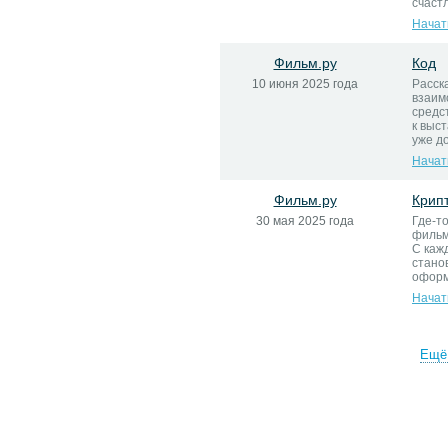
счаст
Начат
Фильм.ру
Код
10 июня 2025 года
Расск
взаим
средс
к выс
уже до
Начат
Фильм.ру
Крип
30 мая 2025 года
Где-т
фильм-
С каж
стано
оформи
Начат
Ещё 