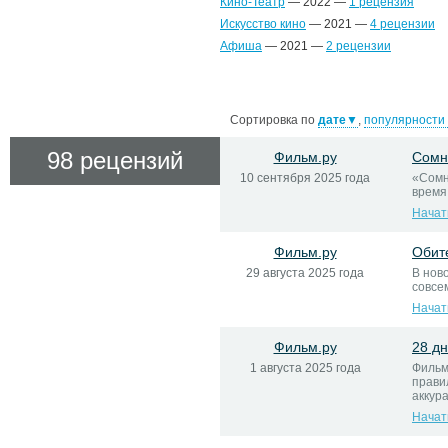
Кино-Театр
— 2022 —
1 рецензия
Искусство кино
— 2021 —
4 рецензии
Афиша
— 2021 —
2 рецензии
Сортировка по
дате
▼
,
популярности
98 рецензий
Фильм.ру
Сомн
10 сентября 2025 года
«Сомн
время
Начат
Фильм.ру
Обит
29 августа 2025 года
В нов
совсе
Начат
Фильм.ру
28 д
1 августа 2025 года
Фильм
прави
аккур
Начат