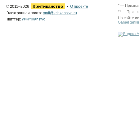
* — Призна
Критиканство
© 2011–2026
•
О проекте
** — Призн
Электронная почта:
mail@kritikanstvo.ru
На сайте и
Твиттер:
@Kritikanstvo
GameRanki