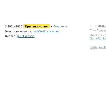
* — Призна
Критиканство
© 2011–2026
•
О проекте
** — Призн
Электронная почта:
mail@kritikanstvo.ru
На сайте и
Твиттер:
@Kritikanstvo
GameRanki