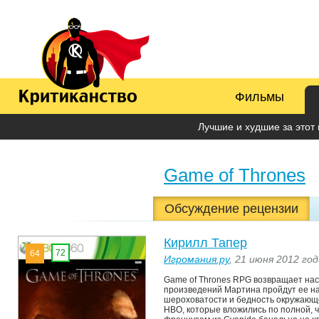
Фильмы
Лучшие и худшие за этот 
Game of Thrones
Обсуждение рецензии
Кирилл Тапер
72
64
Игромания.ру
, 21 июня 2012 год
Game of Thrones RPG возвращает нас
произведений Мартина пройдут ее на
шероховатости и бедность окружающе
HBO, которые вложились по полной, 