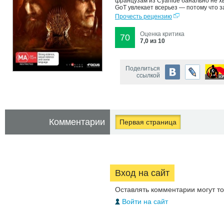
французам из Cyanide банально не хв
GoT увлекает всерьез — потому что з
Прочесть рецензию
Оценка критика
70
7,0 из 10
Поделиться
ссылкой
Комментарии
Первая страница
Вход на сайт
Оставлять комментарии могут т
Войти на сайт