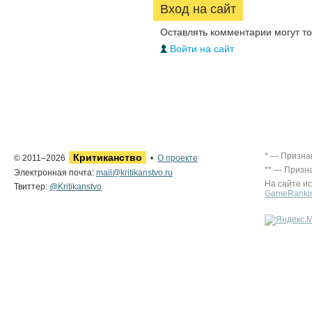
Вход на сайт
Оставлять комментарии могут т
Войти на сайт
* — Призна
Критиканство
© 2011–2026
•
О проекте
** — Призн
Электронная почта:
mail@kritikanstvo.ru
На сайте и
Твиттер:
@Kritikanstvo
GameRanki