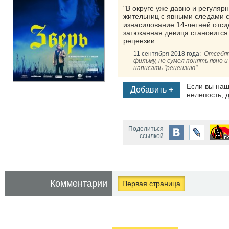
"В округе уже давно и регуля
жительниц с явными следами се
изнасилование 14-летней отсиде
затюканная девица становится
рецензии.
11 сентября 2018 года:
Отсебят
фильму, не сумел понять явно 
написать "рецензию".
Если вы наш
Добавить
+
нелепость, д
Поделиться
ссылкой
Комментарии
Первая страница