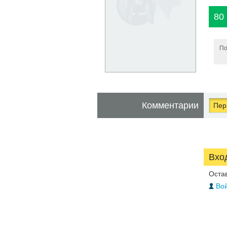
80
По
Комментарии
Перв
Вхо
Оста
Вой