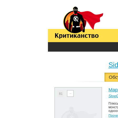
Si
Обс
Мар
–
81
Stop
Плюсы
монст
одноо
Проче