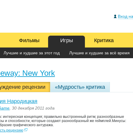
Вход на
Фильмы
Игры
Критика
Лучшие и худшие за этот год
Лучшие и худшие за всё время
deway: New York
уждение рецензии
«Мудрость» критика
ия Народицкая
Game
, 30 декабря 2011 года
: интересная концепция; правильно выстроенный ритм; разнообразные
ры и способности, которые создают разнообразный же геймплей.Минусы:
бразие графического антуража.
сть рецензию