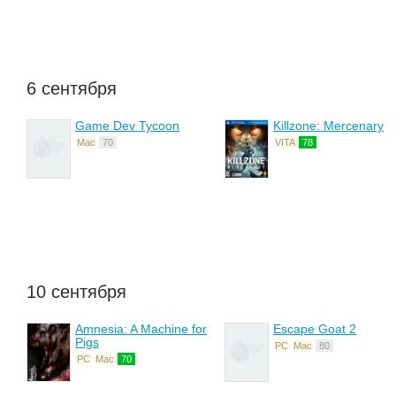
6 сентября
Game Dev Tycoon
Killzone: Mercenary
Mac
70
VITA
78
10 сентября
Amnesia: A Machine for
Escape Goat 2
Pigs
PC
Mac
80
PC
Mac
70