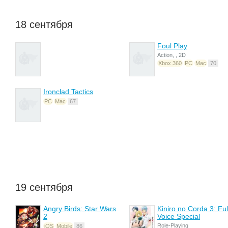
18 сентября
Foul Play
Action, , 2D
Xbox 360
PC
Mac
70
Ironclad Tactics
PC
Mac
67
19 сентября
Angry Birds: Star Wars
Kiniro no Corda 3: Ful
2
Voice Special
Role-Playing
iOS
Mobile
86