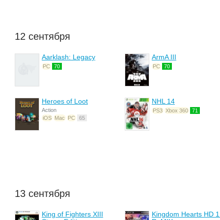
12 сентября
Aarklash: Legacy
ArmA III
PC
70
PC
70
Heroes of Loot
NHL 14
Action
PS3
Xbox 360
71
iOS
Mac
PC
65
13 сентября
King of Fighters XIII
Kingdom Hearts HD 1