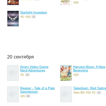
PSP
Starlight Inception
PC
PS3
35
20 сентября
Angry Video Game
Harvest Moon: A New
Nerd Adventures
Beginning
PC
44
3DS
Reaper - Tale of a Pale
Takedown: Red Sabr
Swordsman
Xbox 360
PS3
PC
32
iOS
80