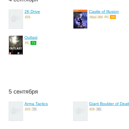
2K Drive
Castle of Illusion
iOS
Xbox 360
PC
58
Outlast
PC
73
5 сентября
Arma Tactics
Giant Boulder of Deat
iOS
70
iOS
90