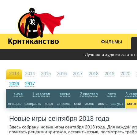
Фильмы
Лучшие и худшие за этот 
2013
2014
2015
2016
2017
2018
2019
2020
2026
2917
зима
1 квартал
весна
2 квартал
лето
3 ква
январь
февраль
март
апрель
май
июнь
июль
август
сент
Новые игры сентября 2013 года
Здесь собраны новые игры сентября 2013 года. Для каждой иг
почитать рецензии критиков, оставить отзыв, посмотреть трей