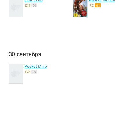
Lost Echo
Rise of Venice
iOS
50
PC
64
30 сентября
Pocket Mine
iOS
90