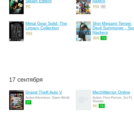
Steam Edition
ReMIX
PC
PS3
80
Metal Gear Solid: The
Shin Megami Tensei:
Legacy Collection
Devil Summoner - So
Hackers
PS3
3DS
73
17 сентября
Grand Theft Auto V
MechWarrior Online
Action Adventure, Open-World
Action, First-Person, Sci-Fi,
Shooter
97
PC
78