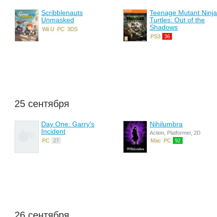
Scribblenauts
Teenage Mutant Ninja
Unmasked
Turtles: Out of the
Shadows
Wii U
PC
3DS
PS3
36
25 сентября
Day One: Garry's
Nihilumbra
Incident
Action, Platformer, 2D
PC
27
Mac
PC
92
26 сентября