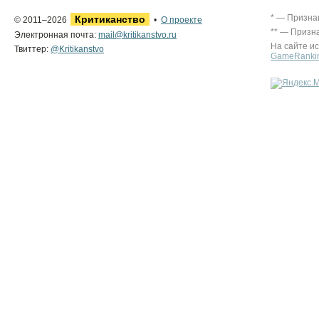
* — Призна
Критиканство
© 2011–2026
•
О проекте
** — Призн
Электронная почта:
mail@kritikanstvo.ru
На сайте и
Твиттер:
@Kritikanstvo
GameRanki