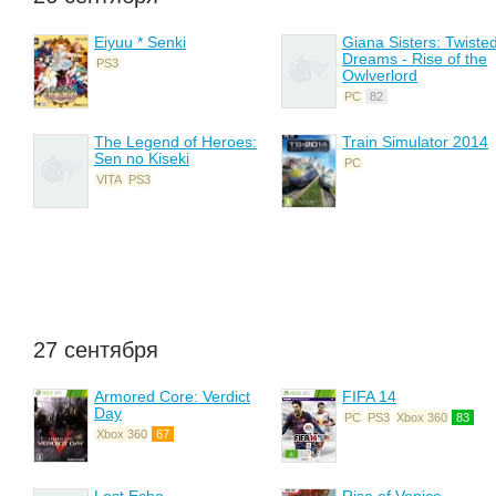
Eiyuu * Senki
Giana Sisters: Twiste
Dreams - Rise of the
PS3
Owlverlord
PC
82
The Legend of Heroes:
Train Simulator 2014
Sen no Kiseki
PC
VITA
PS3
27 сентября
Armored Core: Verdict
FIFA 14
Day
PC
PS3
Xbox 360
83
Xbox 360
67