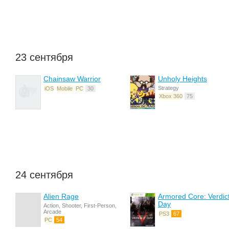
23 сентября
Chainsaw Warrior
Unholy Heights
Strategy
iOS
Mobile
PC
30
Xbox 360
75
24 сентября
Alien Rage
Armored Core: Verdic
Day
Action, Shooter, First-Person,
Arcade
PS3
67
PC
54