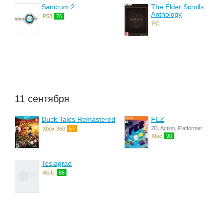
Sanctum 2
The Elder Scrolls
Anthology
PS3
76
PC
11 сентября
Duck Tales Remastered
FEZ
2D, Action, Platformer
Xbox 360
67
Mac
90
Teslagrad
Wii U
86