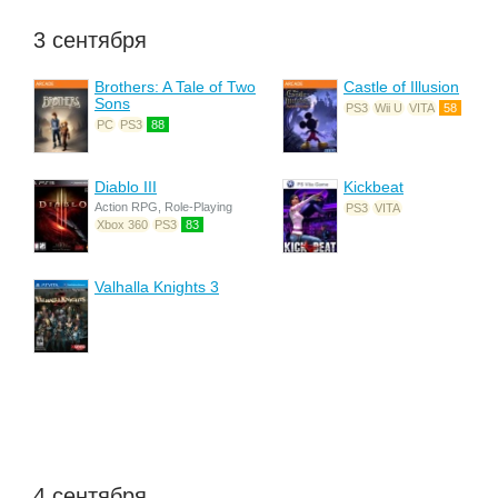
3 сентября
Brothers: A Tale of Two
Castle of Illusion
Sons
PS3
Wii U
VITA
58
PC
PS3
88
Diablo III
Kickbeat
Action RPG, Role-Playing
PS3
VITA
Xbox 360
PS3
83
Valhalla Knights 3
4 сентября