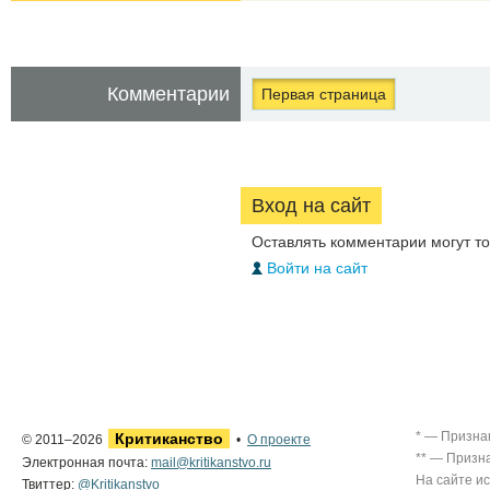
Комментарии
Первая страница
Вход на сайт
Оставлять комментарии могут т
Войти на сайт
* — Призна
Критиканство
© 2011–2026
•
О проекте
** — Призн
Электронная почта:
mail@kritikanstvo.ru
На сайте и
Твиттер:
@Kritikanstvo