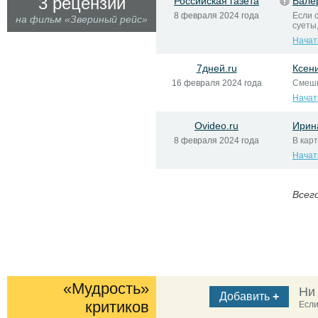
3 рецензии
Российская газета
Вале
8 февраля 2024 года
Если с
на фильм «Звериный рейс»
суеты
Начат
7дней.ru
Ксен
16 февраля 2024 года
Смешн
Начат
Ovideo.ru
Ирин
8 февраля 2024 года
В кар
Начат
Всег
«Мудрость»
Ни
Добавить
+
критиков
Если