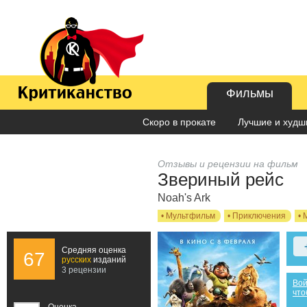
Фильмы
Скоро в прокате
Лучшие и худши
Отзывы и рецензии на фильм
Звериный рейс
Noah's Ark
•
Мультфильм
•
Приключения
•
Средняя оценка
67
русских
изданий
3 рецензии
Вой
что