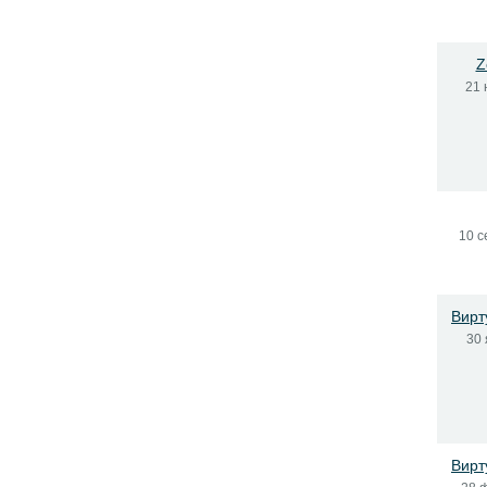
Z
21 
10 с
Вирт
30 
Вирт