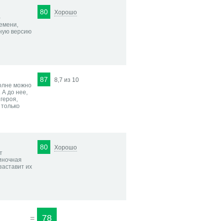
80
Хорошо
–
емени,
нную версию
87
8,7 из 10
полне можно
 А до нее,
 героя,
 только
80
Хорошо
т
диночная
заставит их
78
=