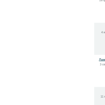
28 
4 
Лам
3 с
11 