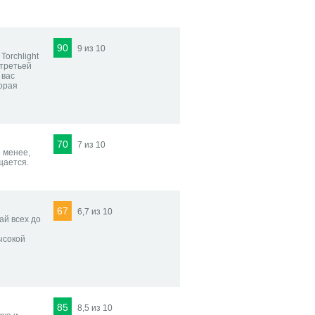
90
9 из 10
Torchlight
 третьей
 вас
орая
70
7 из 10
 менее,
щается.
67
6,7 из 10
ай всех до
ысокой
85
8,5 из 10