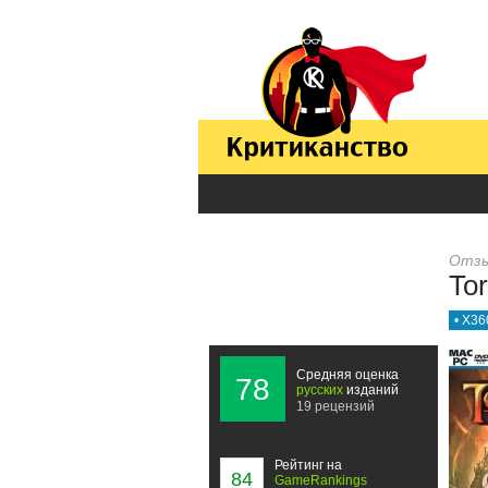
Отзы
Tor
• X36
Средняя оценка
78
русских
изданий
19 рецензий
Рейтинг на
84
GameRankings