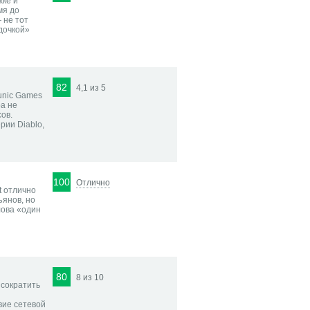
жке и
мя до
 не тот
удочкой»
82
4,1 из 5
unic Games
а не
ов.
рии Diablo,
100
Отлично
t отлично
ъянов, но
лова «один
80
8 из 10
 сократить
вие сетевой