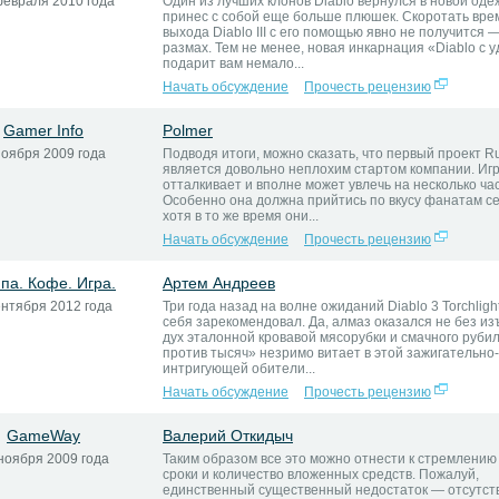
февраля 2010 года
Один из лучших клонов Diablo вернулся в новой оде
принес с собой еще больше плюшек. Скоротать вре
выхода Diablo III с его помощью явно не получится —
размах. Тем не менее, новая инкарнация «Diablo c 
подарит вам немало...
Начать обсуждение
Прочесть рецензию
Gamer Info
Polmer
ноября 2009 года
Подводя итоги, можно сказать, что первый проект R
является довольно неплохим стартом компании. Игр
отталкивает и вполне может увлечь на несколько час
Особенно она должна прийтись по вкусу фанатам се
хотя в то же время они...
Начать обсуждение
Прочесть рецензию
па. Кофе. Игра.
Артем Андреев
ентября 2012 года
Три года назад на волне ожиданий Diablo 3 Torchligh
себя зарекомендовал. Да, алмаз оказался не без из
дух эталонной кровавой мясорубки и смачного руби
против тысяч» незримо витает в этой зажигательно-
интригующей обители...
Начать обсуждение
Прочесть рецензию
GameWay
Валерий Откидыч
ноября 2009 года
Таким образом все это можно отнести к стремлению
сроки и количество вложенных средств. Пожалуй,
единственный существенный недостаток — отсутст