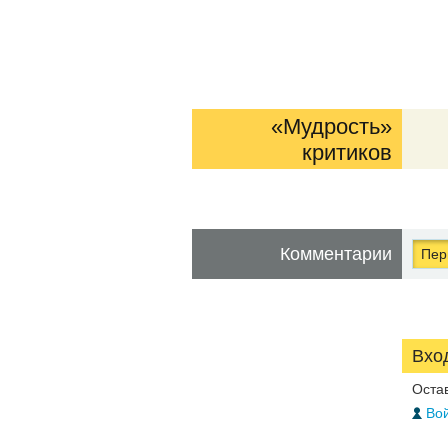
«Мудрость»
критиков
Комментарии
Перв
Вхо
Оста
Вой