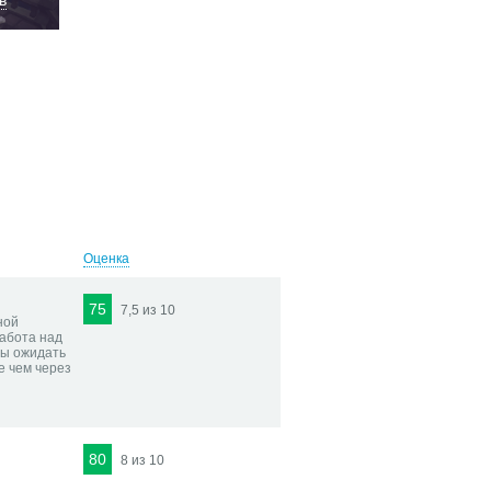
в
Оценка
75
7,5 из 10
ной
работа над
бы ожидать
е чем через
80
8 из 10