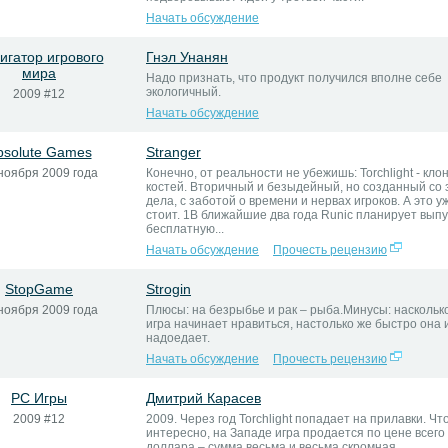
Начать обсуждение
игатор игрового
Гнэл Унанян
мира
Надо признать, что продукт получился вполне себе
экологичный.
2009 #12
Начать обсуждение
bsolute Games
Stranger
ноября 2009 года
Конечно, от реальности не убежишь: Torchlight - кло
костей. Вторичный и безыдейный, но созданный со
дела, с заботой о времени и нервах игроков. А это у
стоит. 1В ближайшие два года Runic планирует вып
бесплатную...
Начать обсуждение
Прочесть рецензию
StopGame
Strogin
ноября 2009 года
Плюсы: на безрыбье и рак – рыба.Минусы: наскольк
игра начинает нравиться, настолько же быстро она 
надоедает.
Начать обсуждение
Прочесть рецензию
PC Игры
Дмитрий Карасев
2009 #12
2009. Через год Torchlight попадает на прилавки. Чт
интересно, на Западе игра продается по цене всего
доллара – сумма весьма и весьма скромная.