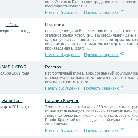
игры. Эта явно Fate-овская традиция очень огорчает
возможность поиграть с...
Начать обсуждение
Прочесть рецензию
ITC.ua
Редакция
февраля 2010 года
Возвращение домой С 1996 года игра Diablo остает
эталонов жанра action/RPG. На сегодняшний день в
существует масса проектов, авторы которых под ко
перерисовывали все отличительные черты великого
произведения Blizzard. К...
Начать обсуждение
Прочесть рецензию
GAMEINATOR
Rocotos
ноября 2009 года
Итог: отличный клон Diablo, созданный соблюдая ж
каноны. Если вы фанат и устали ждать третью часть, 
поможет скоротать врем
Начать обсуждение
Прочесть рецензию
GameTech
Виталий Казунов
 марта 2011 года
Теперь и пользователи Xbox 360 могут наложить рук
из лучших дьяблоидов, созданный талантливыми ру
людей, которые принимали участе в разработке «то
Diablo. Красивый проект, с душевной музыкой, с бе
лабиринтами...
Начать обсуждение
Прочесть рецензию