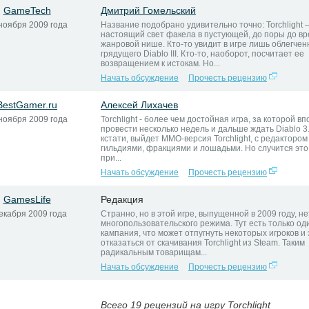
GameTech
Дмитрий Гомельский
ноября 2009 года
Название подобрано удивительно точно: Torchlight 
настоящий свет факела в пустующей, до поры до вр
жанровой нише. Кто-то увидит в игре лишь облегче
грядущего Diablo III. Кто-то, наоборот, посчитает ее
возвращением к истокам. Но...
Начать обсуждение
Прочесть рецензию
BestGamer.ru
Алексей Лихачев
ноября 2009 года
Torchlight - более чем достойная игра, за которой в
провести несколько недель и дальше ждать Diablo 3.
кстати, выйдет MMO-версия Torchlight, с редактором
гильдиями, фракциями и лошадьми. Но случится это
при...
Начать обсуждение
Прочесть рецензию
GamesLife
Редакция
екабря 2009 года
Странно, но в этой игре, выпущенной в 2009 году, не
многопользовательского режима. Тут есть только о
кампания, что может отпугнуть некоторых игроков и 
отказаться от скачивания Torchlight из Steam. Таким
радикальным товарищам...
Начать обсуждение
Прочесть рецензию
Всего 19 рецензий на игру Torchlight