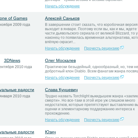
Начать обсуждение
one of Games
Алексей Саньков
ноября 2009 года
В завершении стоит сказать, что коробочная версия 
выходит в январе. Поэтому если вы, как и мы, ждете
части дьявольского сериала от великой Blizzard, то у
наконец-то появилась временная альтернатива, кот
влёгкую скрасит...
Начать обсуждение
Прочесть рецензию
3DNews
Олег Москалев
ентября 2010 года
Практически безыдейный, однообразный, но, тем не
добротный клон Diablo. Всем фанатам жанра посвя
Начать обсуждение
Прочесть рецензию
уальные радости
Слава Кунцевич
января 2010 года
Трудно назвать Torchlight выкидышем жанра «заклик
смерти». Но все-таки в этой игре уж слишком много
недостатков, которые препятствуют выставлению в
оценки и элементарному поддержанию интереса к
прохождению.
Начать обсуждение
Прочесть рецензию
уальные радости
Юзич