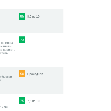
85
8,5 из 10
73
н до мозга
 знанием
же дорогого
устить
50
Проходняк
о быстро
и
75
7,5 из 10
о
 19.99