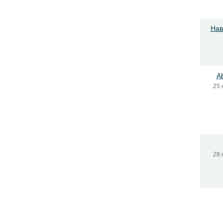
Нав
A
25 
28 