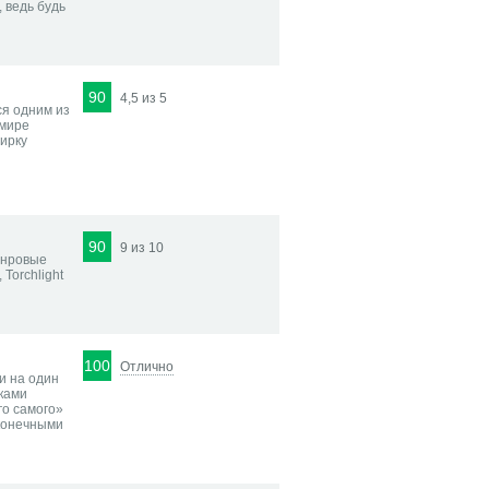
, ведь будь
90
4,5 из 5
ся одним из
 мире
пирку
90
9 из 10
анровые
Torchlight
100
Отлично
и на один
ками
го самого»
сконечными