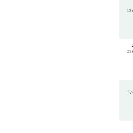
13 
23 
2 д