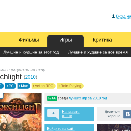
Вход на
Фильмы
Игры
Критика
Лучшие и худшие за этот год
Лучшие и худшие за всё время
вы и рецензии на игру
chlight
(
2010
)
0
• PC
• Mac
• Action RPG
• Role-Playing
66
среди
лучших игр за 2010 год
№
Напишите
Делиться
+
отзыв
хорошо
Войдите на сайт,