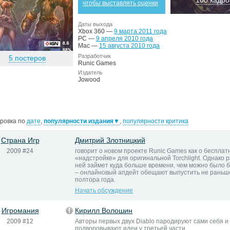
100 кадро
чтобы выставлять оценки
Даты выхода
Xbox 360 —
9 марта 2011 года
PC —
9 апреля 2010 года
Mac —
15 августа 2010 года
Разработчик
5 постеров
Runic Games
Издатель
Jowood
ровка по
дате
,
популярности издания
▼
,
популярности критика
Страна Игр
Дмитрий Злотницкий
2009 #24
говорит о новом проекте Runic Games как о бесплат
«надстройке» для оригинальной Torchlight. Однако 
ней займет куда больше времени, чем можно было 
– онлайновый апдейт обещают выпустить не раньш
полтора года.
Начать обсуждение
Игромания
Кирилл Волошин
2009 #12
Авторы первых двух Diablo пародируют сами себя и
подворовывают идеи у третьей части.