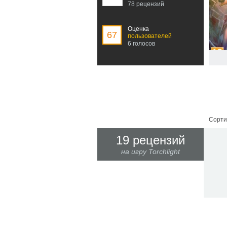
78 рецензий
Оценка
67
пользователей
6 голосов
Сорти
19 рецензий
на игру Torchlight