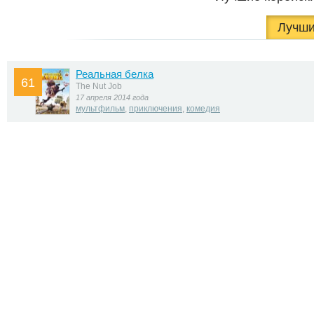
Лучши
Реальная белка
61
The Nut Job
17 апреля 2014 года
мультфильм
,
приключения
,
комедия