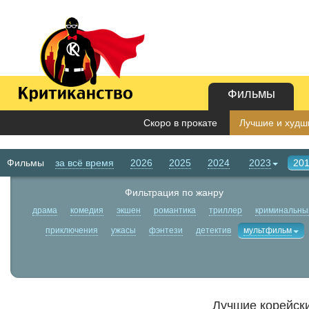
Фильмы
Скоро в прокате
Лучшие и худши
Фильмы
за всё время
2026
2025
2024
2023
20
Фильтрация по жанру
драма
комедия
экшен
романтика
триллер
криминальны
приключения
ужасы
фэнтези
детектив
мультфильм
Лучшие корейск