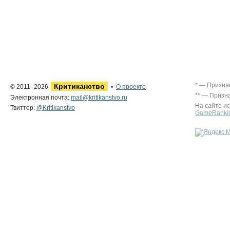
* — Призна
Критиканство
© 2011–2026
•
О проекте
** — Призн
Электронная почта:
mail@kritikanstvo.ru
На сайте и
Твиттер:
@Kritikanstvo
GameRanki