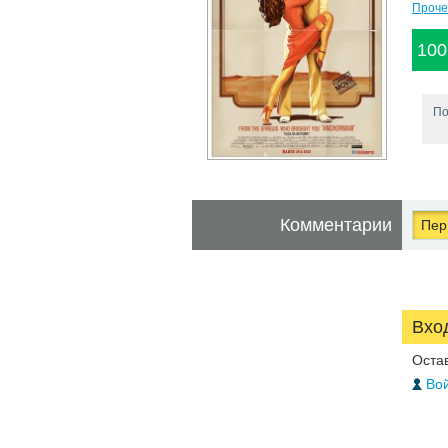
Проче
100
По
Комментарии
Перв
Вхо
Оста
Вой