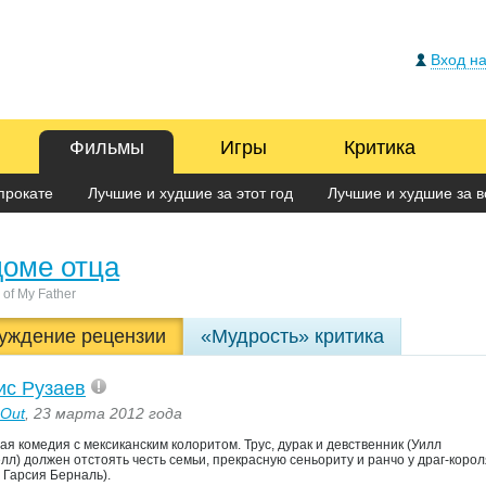
Вход на
Фильмы
Игры
Критика
прокате
Лучшие и худшие за этот год
Лучшие и худшие за в
доме отца
of My Father
уждение рецензии
«Мудрость» критика
ис Рузаев
 Out
, 23 марта 2012 года
ая комедия с мексиканским колоритом. Трус, дурак и девственник (Уилл
лл) должен отстоять честь семьи, прекрасную сеньориту и ранчо у драг-корол
 Гарсия Берналь).