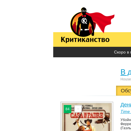
Скоро в 
В 
House 
Обс
Ден
–
84
Time
Убойн
Ферре
(Гаэль