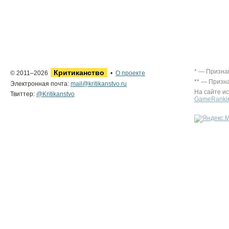
* — Призна
Критиканство
© 2011–2026
•
О проекте
** — Призн
Электронная почта:
mail@kritikanstvo.ru
На сайте и
Твиттер:
@Kritikanstvo
GameRanki