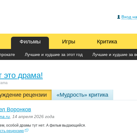
Вход на
Фильмы
Игры
Критика
прокате
Лучшие и худшие за этот год
Лучшие и худшие за в
т это драма!
rama
уждение рецензии
«Мудрость» критика
ел Воронков
та.ru
, 14 апреля 2026 года
ем, особой драмы тут нет. А фильм выдающийся.
сть рецензию