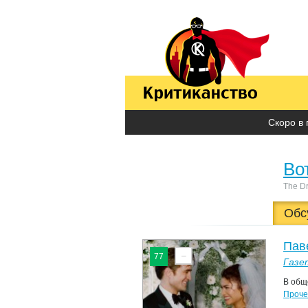
Скоро в 
Во
The D
Обс
Пав
–
77
Газе
В общ
Проче