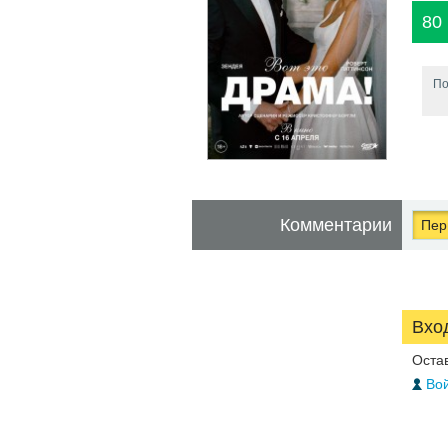
80
По
Комментарии
Перв
Вхо
Оста
Вой