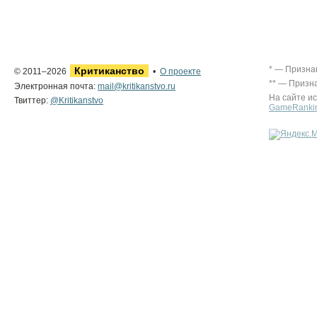
* — Призна
Критиканство
© 2011–2026
•
О проекте
** — Призн
Электронная почта:
mail@kritikanstvo.ru
На сайте и
Твиттер:
@Kritikanstvo
GameRanki