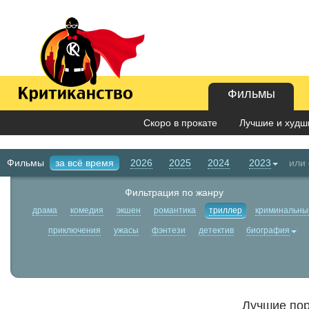
Фильмы
Скоро в прокате
Лучшие и худши
Фильмы
за всё время
2026
2025
2024
2023
или
Фильтрация по жанру
драма
комедия
экшен
романтика
триллер
криминальны
приключения
ужасы
фэнтези
детектив
биография
Лучшие пор