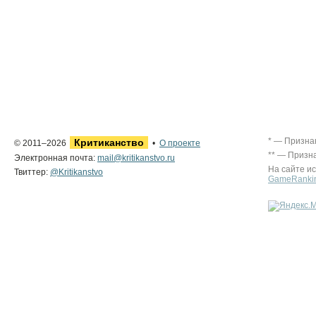
* — Призна
Критиканство
© 2011–2026
•
О проекте
** — Призн
Электронная почта:
mail@kritikanstvo.ru
На сайте и
Твиттер:
@Kritikanstvo
GameRanki