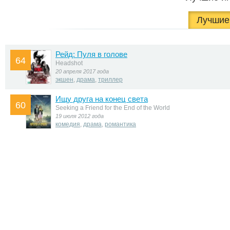
Лучшие 
Рейд: Пуля в голове
64
Headshot
20 апреля 2017 года
экшен
,
драма
,
триллер
Ищу друга на конец света
60
Seeking a Friend for the End of the World
19 июля 2012 года
комедия
,
драма
,
романтика