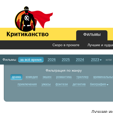
Фильмы
Скоро в прокате
Лучшие и худши
Фильмы
за всё время
2026
2025
2024
2023
или
Фильтрация по жанру
драма
комедия
экшен
романтика
триллер
криминальны
приключения
ужасы
фэнтези
детектив
биография
Лучшие и