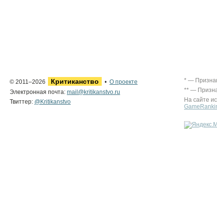
* — Призна
Критиканство
© 2011–2026
•
О проекте
** — Призн
Электронная почта:
mail@kritikanstvo.ru
На сайте и
Твиттер:
@Kritikanstvo
GameRanki