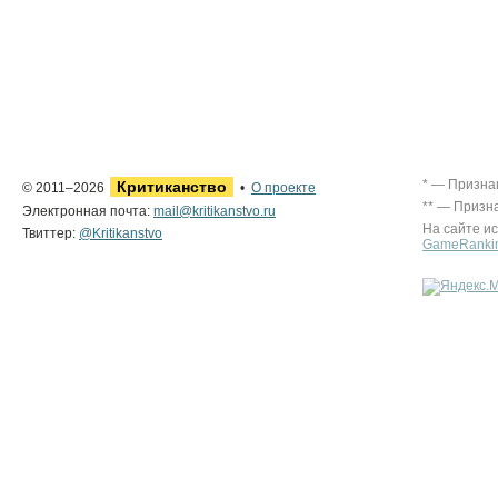
* — Призна
Критиканство
© 2011–2026
•
О проекте
** — Призн
Электронная почта:
mail@kritikanstvo.ru
На сайте и
Твиттер:
@Kritikanstvo
GameRanki