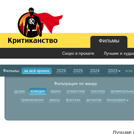
Фильмы
Скоро в прокате
Лучшие и худши
Фильмы
за всё время
2026
2025
2024
2023
или
Фильтрация по жанру
драма
комедия
экшен
романтика
триллер
криминальны
приключения
ужасы
фэнтези
детектив
биография
Лучшие 