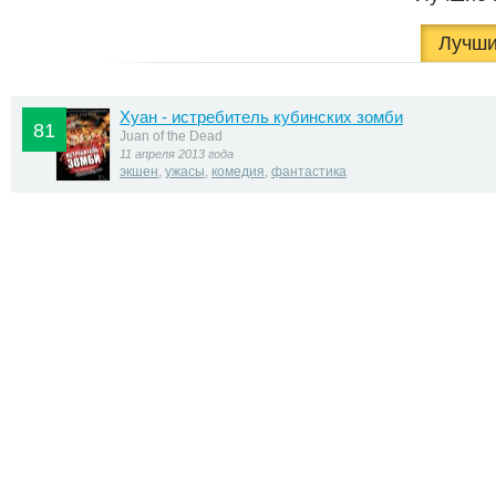
Лучши
Хуан - истребитель кубинских зомби
81
Juan of the Dead
11 апреля 2013 года
экшен
,
ужасы
,
комедия
,
фантастика