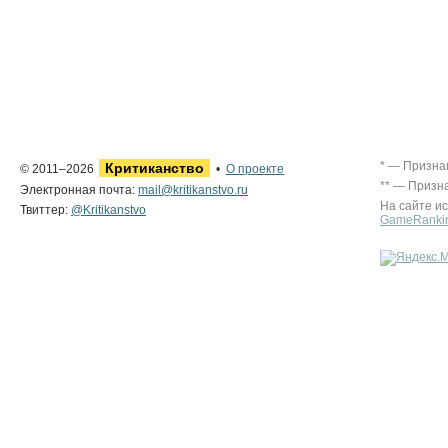
* — Призна
Критиканство
© 2011–2026
•
О проекте
** — Призн
Электронная почта:
mail@kritikanstvo.ru
На сайте и
Твиттер:
@Kritikanstvo
GameRanki