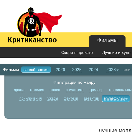
Фильмы
Скоро в прокате
Лучшие и худши
Фильмы
за всё время
2026
2025
2024
2023
или
Фильтрация по жанру
драма
комедия
экшен
романтика
триллер
криминальны
приключения
ужасы
фэнтези
детектив
мультфильм
Лучшие молд