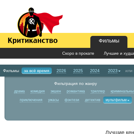
Фильмы
Скоро в прокате
Лучшие и худши
Фильмы
за всё время
2026
2025
2024
2023
или
Фильтрация по жанру
драма
комедия
экшен
романтика
триллер
криминальны
приключения
ужасы
фэнтези
детектив
мультфильм
Лучшие ке