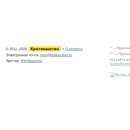
* — Призна
Критиканство
© 2011–2026
•
О проекте
** — Призн
Электронная почта:
mail@kritikanstvo.ru
На сайте и
Твиттер:
@Kritikanstvo
GameRanki