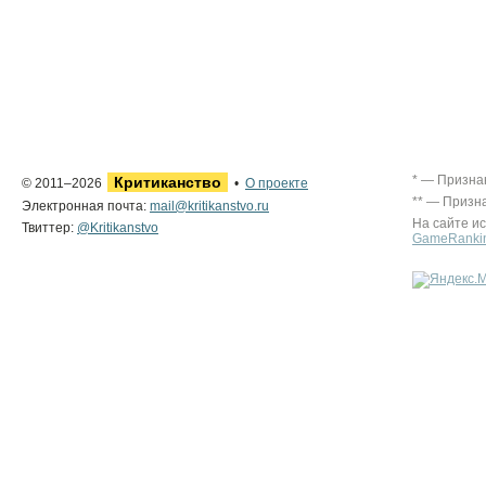
* — Призна
Критиканство
© 2011–2026
•
О проекте
** — Призн
Электронная почта:
mail@kritikanstvo.ru
На сайте и
Твиттер:
@Kritikanstvo
GameRanki