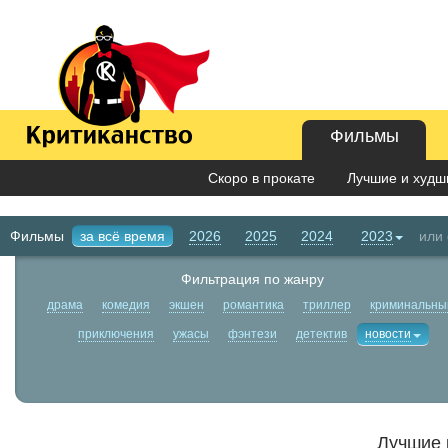
Фильмы
Скоро в прокате
Лучшие и худши
Фильмы
за всё время
2026
2025
2024
2023
или
Фильтрация по жанру
драма
комедия
экшен
романтика
триллер
криминальны
приключения
ужасы
фэнтези
детектив
новости
Лучшие 