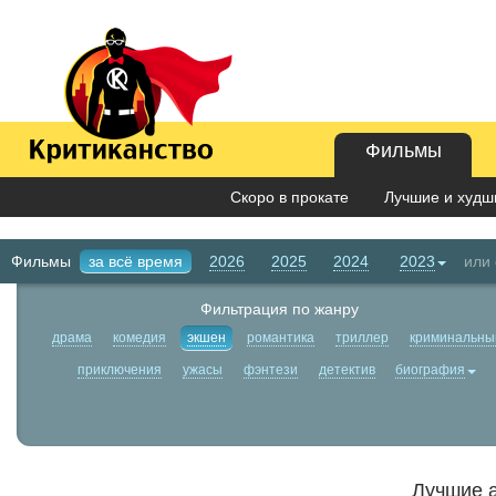
Фильмы
Скоро в прокате
Лучшие и худши
Фильмы
за всё время
2026
2025
2024
2023
или
Фильтрация по жанру
драма
комедия
экшен
романтика
триллер
криминальны
приключения
ужасы
фэнтези
детектив
биография
Лучшие а