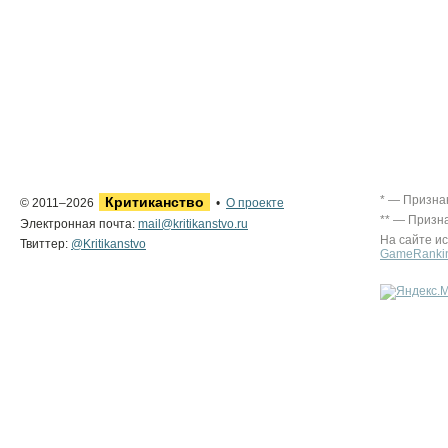
* — Призна
Критиканство
© 2011–2026
•
О проекте
** — Призн
Электронная почта:
mail@kritikanstvo.ru
На сайте и
Твиттер:
@Kritikanstvo
GameRanki