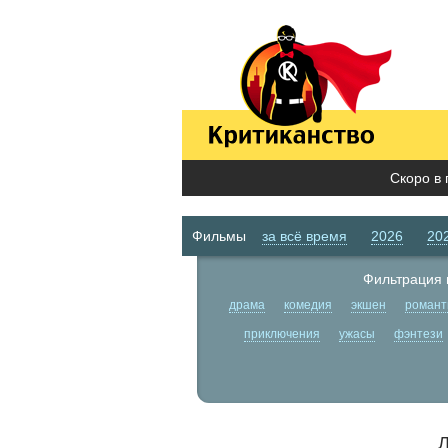
Скоро в 
Фильмы
за всё время
2026
20
Фильтрация 
драма
комедия
экшен
романт
приключения
ужасы
фэнтези
Л