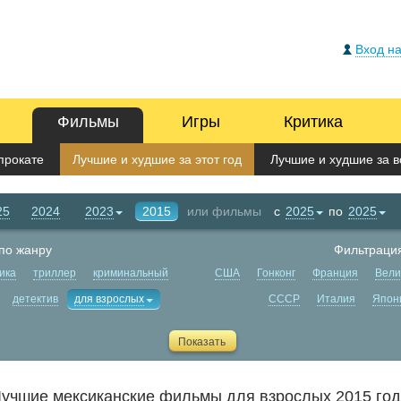
Вход на
Фильмы
Игры
Критика
прокате
Лучшие и худшие за этот год
Лучшие и худшие за в
25
2024
2023
2015
или фильмы
с
2025
по
2025
по жанру
Фильтрация
ика
триллер
криминальный
США
Гонконг
Франция
Вели
детектив
для взрослых
СССР
Италия
Япон
учшие мексиканские фильмы для взрослых 2015 го