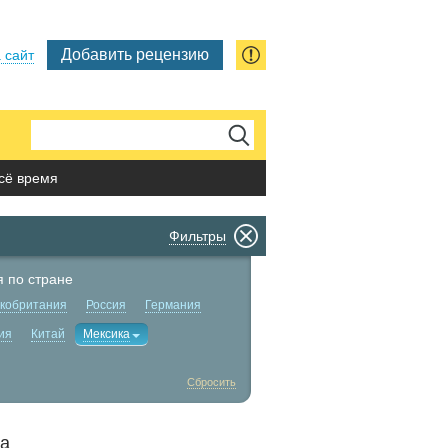
Добавить рецензию
 сайт
сё время
Фильтры
 по стране
кобритания
Россия
Германия
ия
Китай
Мексика
Сбросить
да