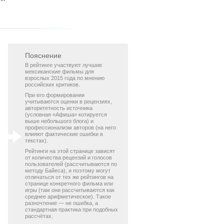
Пояснение
В рейтинге участвуют лучшие
мексиканские фильмы для
взрослых 2015 года по мнению
российских критиков.
При его формировании
учитываются оценки в рецензиях,
авторитетность источника
(условная «Афиша» котируется
выше небольшого блога) и
профессионализм авторов (на него
влияют фактические ошибки в
текстах).
Рейтинги на этой странице зависят
от количества рецензий и голосов
пользователей (рассчитываются по
методу Байеса), и поэтому могут
отличаться от тех же рейтингов на
странице конкретного фильма или
игры (там они рассчитываются как
среднее арифметическое). Такое
разночтение — не ошибка, а
стандартная практика при подобных
рассчётах.