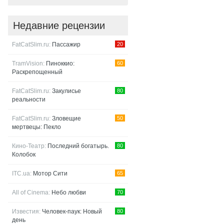
Недавние рецензии
FatCatSlim.ru:
Пассажир
20
TramVision:
Пиноккио:
60
Раскрепощенный
FatCatSlim.ru:
Закулисье
80
реальности
FatCatSlim.ru:
Зловещие
50
мертвецы: Пекло
Кино-Театр:
Последний богатырь.
80
Колобок
ITC.ua:
Мотор Сити
65
All of Cinema:
Небо любви
70
Известия:
Человек-паук: Новый
80
день