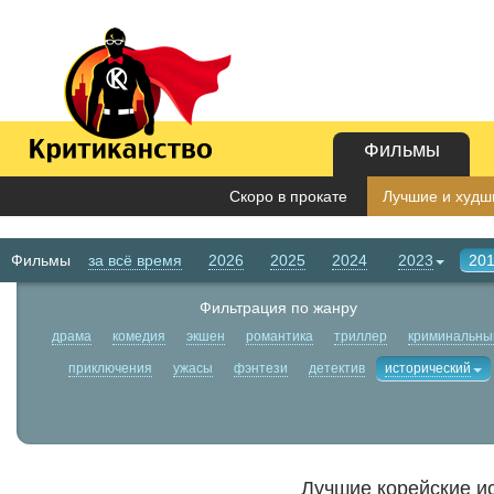
Фильмы
Скоро в прокате
Лучшие и худши
Фильмы
за всё время
2026
2025
2024
2023
20
Фильтрация по жанру
драма
комедия
экшен
романтика
триллер
криминальны
приключения
ужасы
фэнтези
детектив
исторический
Лучшие корейские и