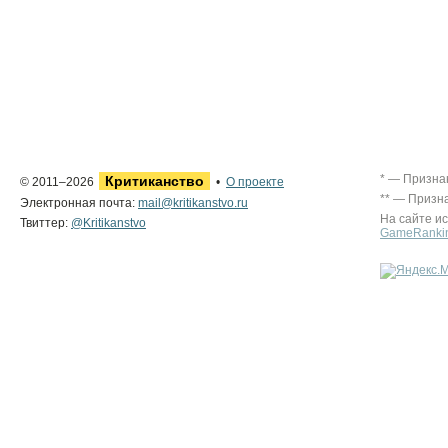
* — Призна
Критиканство
© 2011–2026
•
О проекте
** — Призн
Электронная почта:
mail@kritikanstvo.ru
На сайте и
Твиттер:
@Kritikanstvo
GameRanki