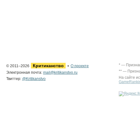
* — Призна
Критиканство
© 2011–2026
•
О проекте
** — Призн
Электронная почта:
mail@kritikanstvo.ru
На сайте и
Твиттер:
@Kritikanstvo
GameRanki