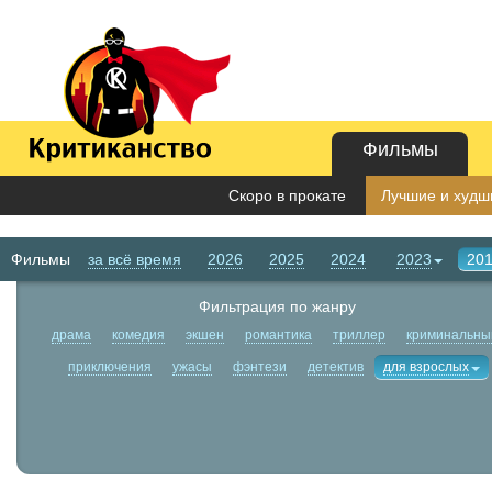
Фильмы
Скоро в прокате
Лучшие и худши
Фильмы
за всё время
2026
2025
2024
2023
20
Фильтрация по жанру
драма
комедия
экшен
романтика
триллер
криминальны
приключения
ужасы
фэнтези
детектив
для взрослых