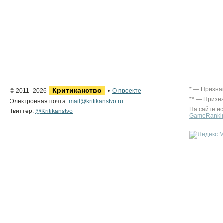
* — Призна
Критиканство
© 2011–2026
•
О проекте
** — Призн
Электронная почта:
mail@kritikanstvo.ru
На сайте и
Твиттер:
@Kritikanstvo
GameRanki