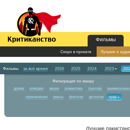
Фильмы
Скоро в прокате
Лучшие и худши
Фильмы
за всё время
2026
2025
2024
2023
20
Фильтрация по жанру
драма
комедия
экшен
романтика
триллер
криминальны
приключения
ужасы
фэнтези
детектив
нуар
Лучшие пакистанс