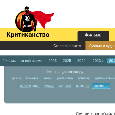
Фильмы
Скоро в прокате
Лучшие и худши
Фильмы
за всё время
2026
2025
2024
2023
20
Фильтрация по жанру
драма
комедия
экшен
романтика
триллер
криминальны
приключения
ужасы
фэнтези
детектив
вестерн
Лучшие азербайдж