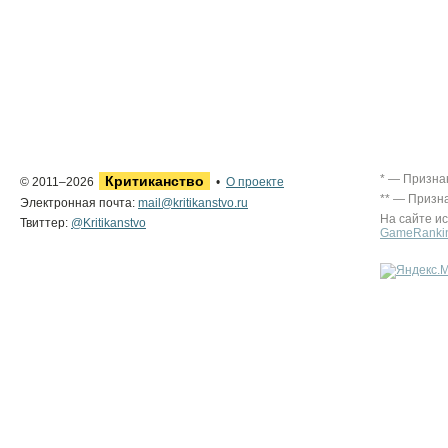
* — Призна
Критиканство
© 2011–2026
•
О проекте
** — Призн
Электронная почта:
mail@kritikanstvo.ru
На сайте и
Твиттер:
@Kritikanstvo
GameRanki