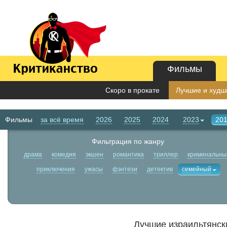
Фильмы
Скоро в прокате
Лучшие и худши
Фильмы
за всё время
2026
2025
2024
2023
20
Фильтрация по жанру
драма
комедия
экшен
романтика
триллер
криминальны
приключения
ужасы
фэнтези
детектив
семейный
Лучшие израильтянск