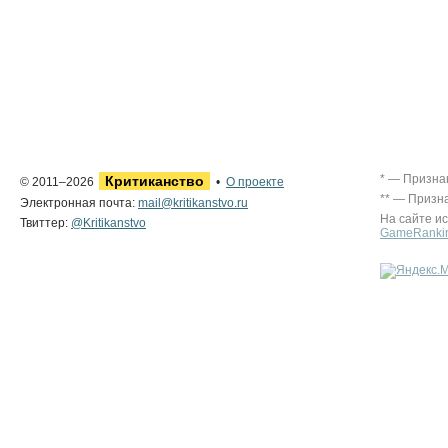
* — Призна
Критиканство
© 2011–2026
•
О проекте
** — Призн
Электронная почта:
mail@kritikanstvo.ru
На сайте и
Твиттер:
@Kritikanstvo
GameRanki