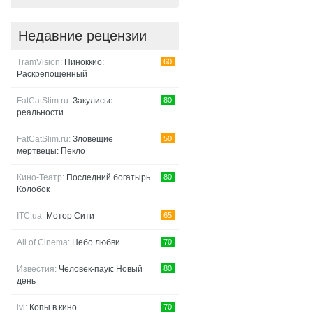
Недавние рецензии
TramVision:
Пиноккио:
60
Раскрепощенный
FatCatSlim.ru:
Закулисье
80
реальности
FatCatSlim.ru:
Зловещие
50
мертвецы: Пекло
Кино-Театр:
Последний богатырь.
80
Колобок
ITC.ua:
Мотор Сити
65
All of Cinema:
Небо любви
70
Известия:
Человек-паук: Новый
80
день
ivi:
Копы в кино
70