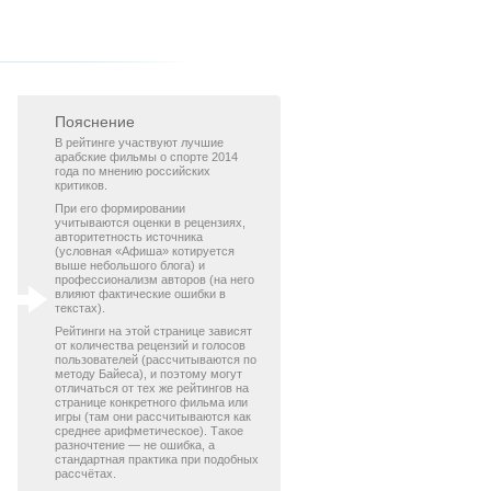
Пояснение
В рейтинге участвуют лучшие
арабские фильмы о спорте 2014
года по мнению российских
критиков.
При его формировании
учитываются оценки в рецензиях,
авторитетность источника
(условная «Афиша» котируется
выше небольшого блога) и
профессионализм авторов (на него
влияют фактические ошибки в
текстах).
Рейтинги на этой странице зависят
от количества рецензий и голосов
пользователей (рассчитываются по
методу Байеса), и поэтому могут
отличаться от тех же рейтингов на
странице конкретного фильма или
игры (там они рассчитываются как
среднее арифметическое). Такое
разночтение — не ошибка, а
стандартная практика при подобных
рассчётах.