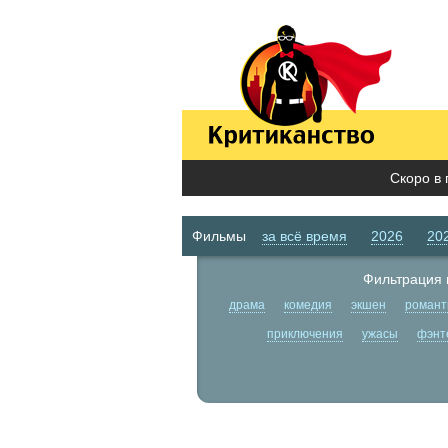
Скоро в 
Фильмы
за всё время
2026
20
Фильтрация 
драма
комедия
экшен
романт
приключения
ужасы
фэнт