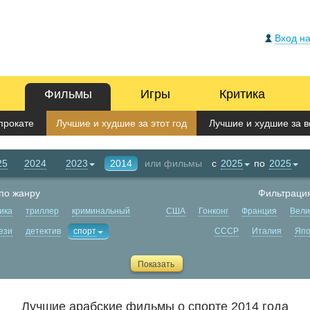
Вход на
Фильмы
Игры
Критика
прокате
Лучшие и худшие за этот год
Лучшие и худшие за в
25
2024
2023
2014
или фильмы
с
2025
по
2025
по жанру
Фильтрация
ика
триллер
криминальный
США
Гонконг
Франция
Вели
ези
детектив
спорт
СССР
Италия
Япо
Лучшие арабские фильмы о спорте 2014 года