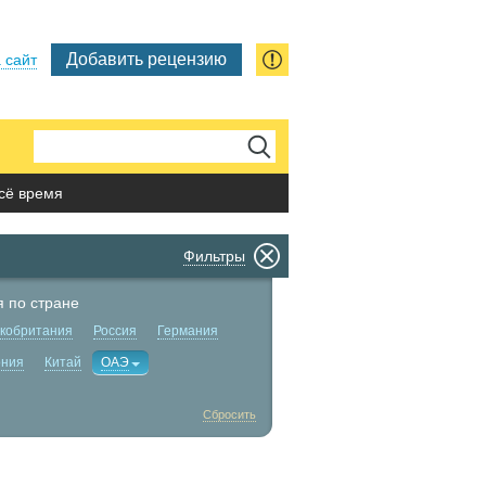
Добавить рецензию
 сайт
сё время
Фильтры
 по стране
кобритания
Россия
Германия
ния
Китай
ОАЭ
Сбросить