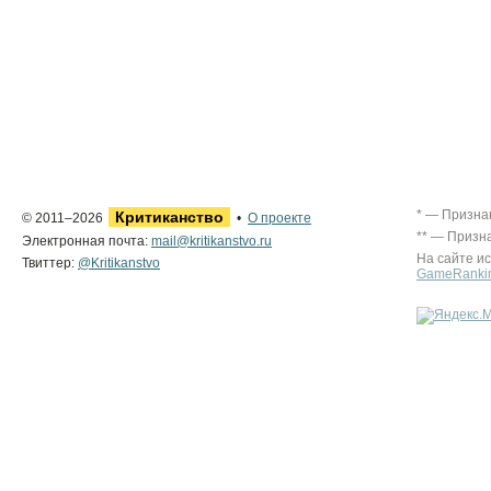
* — Призна
Критиканство
© 2011–2026
•
О проекте
** — Призн
Электронная почта:
mail@kritikanstvo.ru
На сайте и
Твиттер:
@Kritikanstvo
GameRanki