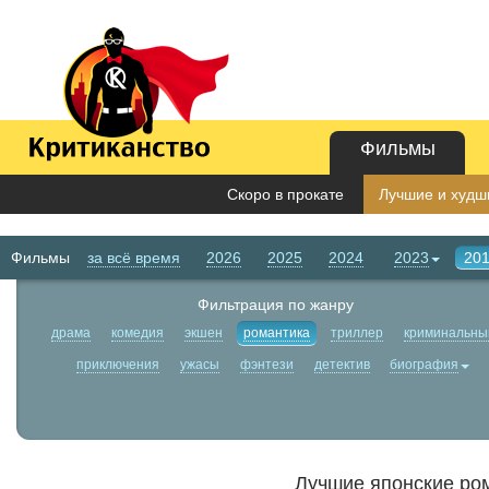
Фильмы
Скоро в прокате
Лучшие и худши
Фильмы
за всё время
2026
2025
2024
2023
20
Фильтрация по жанру
драма
комедия
экшен
романтика
триллер
криминальны
приключения
ужасы
фэнтези
детектив
биография
Лучшие японские ро