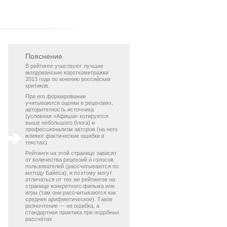
Пояснение
В рейтинге участвуют лучшие
молдованские короткометражки
2013 года по мнению российских
критиков.
При его формировании
учитываются оценки в рецензиях,
авторитетность источника
(условная «Афиша» котируется
выше небольшого блога) и
профессионализм авторов (на него
влияют фактические ошибки в
текстах).
Рейтинги на этой странице зависят
от количества рецензий и голосов
пользователей (рассчитываются по
методу Байеса), и поэтому могут
отличаться от тех же рейтингов на
странице конкретного фильма или
игры (там они рассчитываются как
среднее арифметическое). Такое
разночтение — не ошибка, а
стандартная практика при подобных
рассчётах.