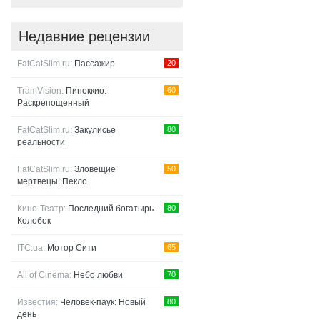
Недавние рецензии
FatCatSlim.ru:
Пассажир
20
TramVision:
Пиноккио:
60
Раскрепощенный
FatCatSlim.ru:
Закулисье
80
реальности
FatCatSlim.ru:
Зловещие
50
мертвецы: Пекло
Кино-Театр:
Последний богатырь.
80
Колобок
ITC.ua:
Мотор Сити
65
All of Cinema:
Небо любви
70
Известия:
Человек-паук: Новый
80
день