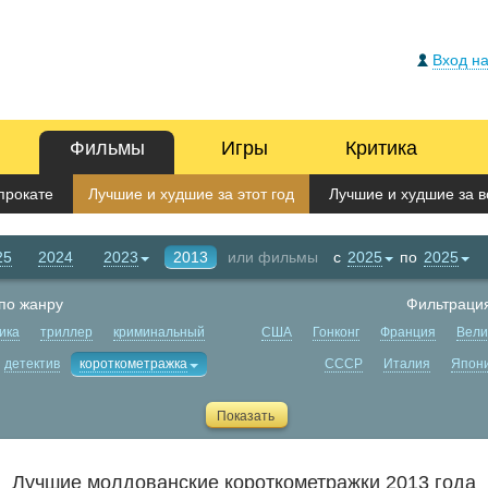
Вход на
Фильмы
Игры
Критика
прокате
Лучшие и худшие за этот год
Лучшие и худшие за в
25
2024
2023
2013
или фильмы
с
2025
по
2025
по жанру
Фильтрация
ика
триллер
криминальный
США
Гонконг
Франция
Вели
детектив
короткометражка
СССР
Италия
Япон
Лучшие молдованские короткометражки 2013 года