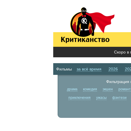
Скоро в 
Фильмы
за всё время
2026
20
Фильтрация 
драма
комедия
экшен
романт
приключения
ужасы
фэнтези