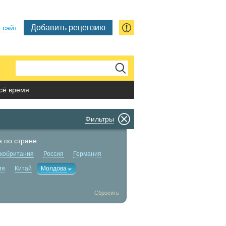
Добавить рецензию
 сайт
сё время
Фильтры
 по стране
кобритания
Россия
Германия
ия
Китай
Молдова
Сбросить