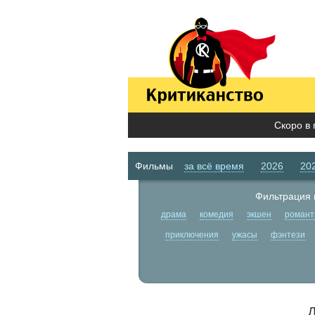
Скоро в 
Фильмы
за всё время
2026
20
Фильтрация 
драма
комедия
экшен
романт
приключения
ужасы
фэнтези
Л