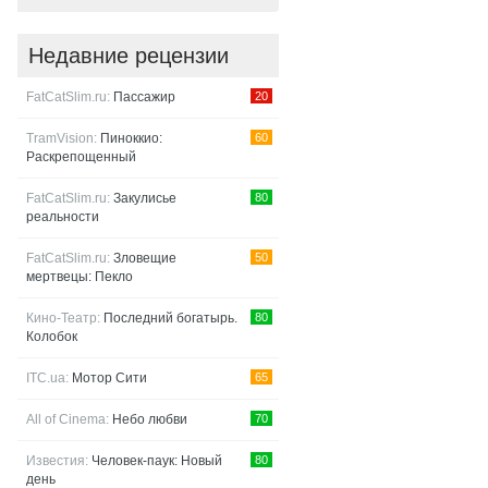
Недавние рецензии
FatCatSlim.ru:
Пассажир
20
TramVision:
Пиноккио:
60
Раскрепощенный
FatCatSlim.ru:
Закулисье
80
реальности
FatCatSlim.ru:
Зловещие
50
мертвецы: Пекло
Кино-Театр:
Последний богатырь.
80
Колобок
ITC.ua:
Мотор Сити
65
All of Cinema:
Небо любви
70
Известия:
Человек-паук: Новый
80
день