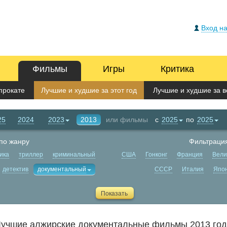
Вход на
Фильмы
Игры
Критика
прокате
Лучшие и худшие за этот год
Лучшие и худшие за в
25
2024
2023
2013
или фильмы
с
2025
по
2025
по жанру
Фильтрация
ика
триллер
криминальный
США
Гонконг
Франция
Вели
детектив
документальный
СССР
Италия
Япо
учшие алжирские документальные фильмы 2013 го