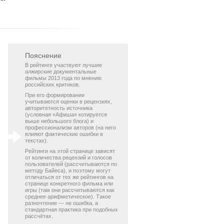
Пояснение
В рейтинге участвуют лучшие
алжирские документальные
фильмы 2013 года по мнению
российских критиков.
При его формировании
учитываются оценки в рецензиях,
авторитетность источника
(условная «Афиша» котируется
выше небольшого блога) и
профессионализм авторов (на него
влияют фактические ошибки в
текстах).
Рейтинги на этой странице зависят
от количества рецензий и голосов
пользователей (рассчитываются по
методу Байеса), и поэтому могут
отличаться от тех же рейтингов на
странице конкретного фильма или
игры (там они рассчитываются как
среднее арифметическое). Такое
разночтение — не ошибка, а
стандартная практика при подобных
рассчётах.