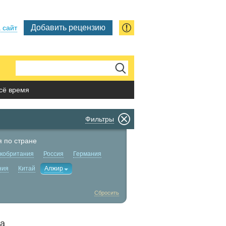
Добавить рецензию
 сайт
сё время
Фильтры
 по стране
кобритания
Россия
Германия
ния
Китай
Алжир
Сбросить
да