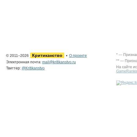
* — Призна
Критиканство
© 2011–2026
•
О проекте
** — Призн
Электронная почта:
mail@kritikanstvo.ru
На сайте и
Твиттер:
@Kritikanstvo
GameRanki