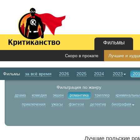
Фильмы
Скоро в прокате
Лучшие и худши
Фильмы
за всё время
2026
2025
2024
2023
20
Фильтрация по жанру
драма
комедия
экшен
романтика
триллер
криминальны
приключения
ужасы
фэнтези
детектив
биография
Лучшие польские ро