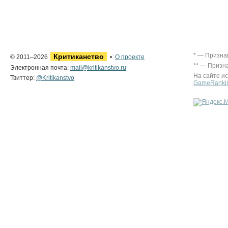
* — Призна
Критиканство
© 2011–2026
•
О проекте
** — Призн
Электронная почта:
mail@kritikanstvo.ru
На сайте и
Твиттер:
@Kritikanstvo
GameRanki