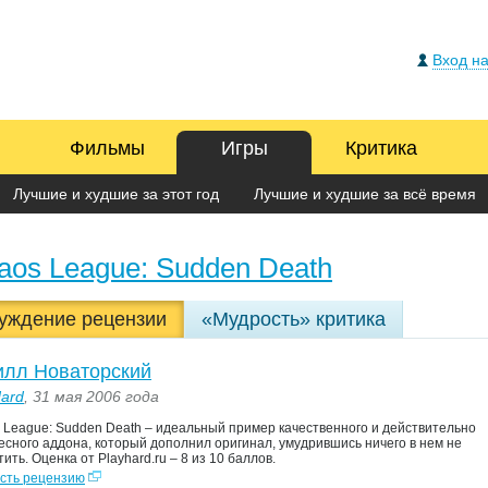
Вход на
Фильмы
Игры
Критика
Лучшие и худшие за этот год
Лучшие и худшие за всё время
aos League: Sudden Death
уждение рецензии
«Мудрость» критика
илл Новаторский
Hard
, 31 мая 2006 года
 League: Sudden Death – идеальный пример качественного и действительно
есного аддона, который дополнил оригинал, умудрившись ничего в нем не
ить. Оценка от Playhard.ru – 8 из 10 баллов.
сть рецензию