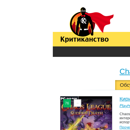
Ch
Обс
Кир
–
76
Play
Chaos
интер
испорт
Проче