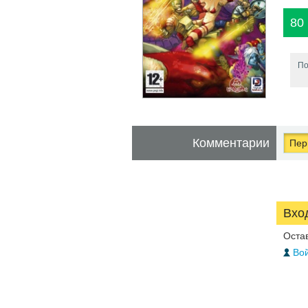
80
По
Комментарии
Перв
Вхо
Оста
Вой