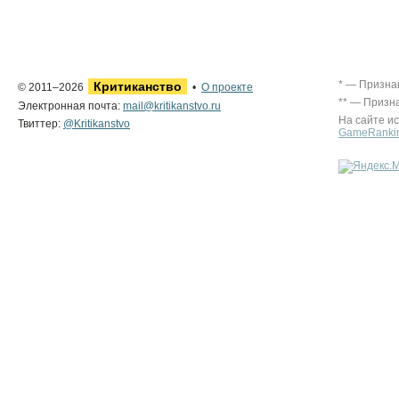
* — Призна
Критиканство
© 2011–2026
•
О проекте
** — Призн
Электронная почта:
mail@kritikanstvo.ru
На сайте и
Твиттер:
@Kritikanstvo
GameRanki