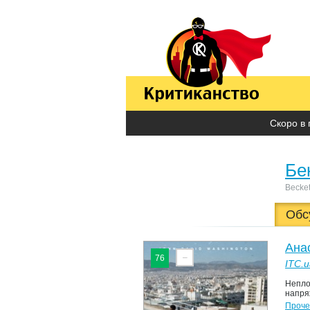
Скоро в 
Бе
Becket
Обс
Ана
–
76
ITC.u
Непло
напря
Проче