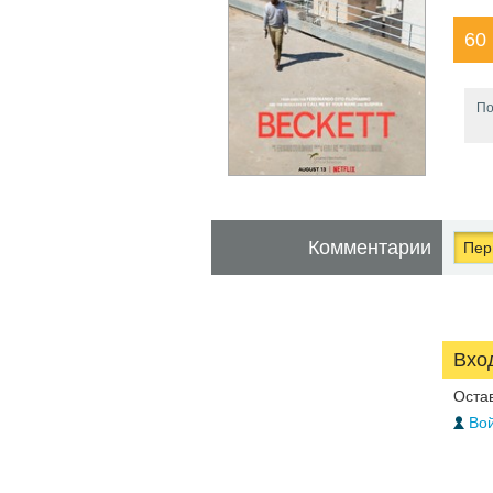
60
По
Комментарии
Перв
Вхо
Оста
Вой