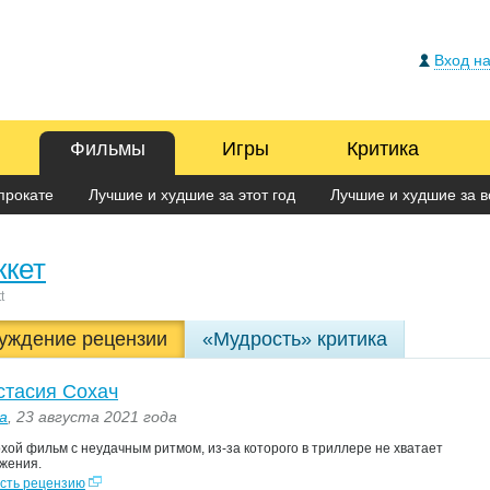
Вход на
Фильмы
Игры
Критика
прокате
Лучшие и худшие за этот год
Лучшие и худшие за в
ккет
t
уждение рецензии
«Мудрость» критика
стасия Сохач
a
, 23 августа 2021 года
хой фильм с неудачным ритмом, из-за которого в триллере не хватает
жения.
сть рецензию