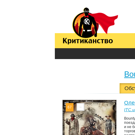
Bou
Обс
Оле
–
67
ITC.u
Bount
поезд
и не 
торго