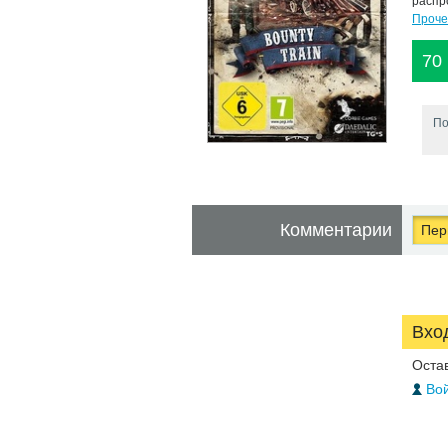
распр
Проче
70
По
Комментарии
Перв
Вхо
Оста
Вой