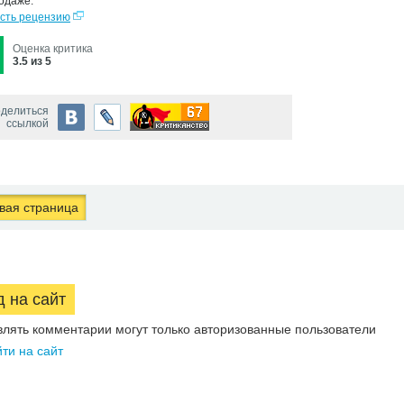
одаже.
сть рецензию
Оценка критика
3.5 из 5
делиться
ссылкой
ая страница
д на сайт
влять комментарии могут только авторизованные пользователи
ти на сайт