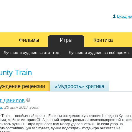
Вход на
Фильмы
Игры
Критика
Лучшие и худшие за этот год
Лучшие и худшие за всё время
nty Train
уждение рецензии
«Мудрость» критика
г Данилов
a
, 20 мая 2017 года
y Train — необычный проект. Если вы разделяете увлечение Шелдона Купера
ами, любите историю США, ранний период развития железнодорожной техни
боитесь рутины – игра принесет вам массу удовольствия. Но если упор на
вую составляющую вас пугает, лучше подождать, когда игра окажется на