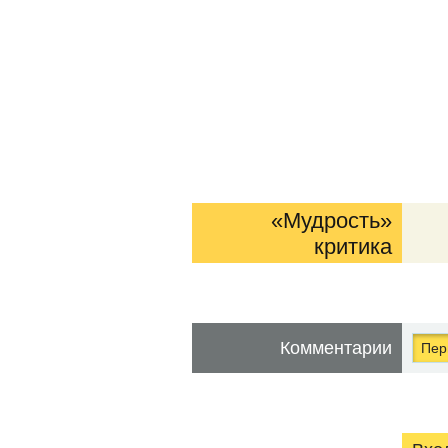
«Мудрость»
критика
Комментарии
Перв