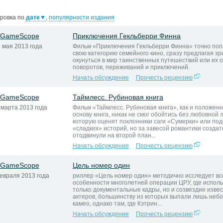
ровка по
дате
▼
,
популярности издания
GameScope
Приключения Гекльберри Финна
 мая 2013 года
Фильм «Приключения Гекльберри Финна» точно поп
свою категорию семейного кино, сразу предлагая з
окунуться в мир таинственных путешествий или их 
поворотов, переживаний и приключений.
Начать обсуждение
Прочесть рецензию
GameScope
Таймлесс. Рубиновая книга
 марта 2013 года
Фильм «Таймлесс. Рубиновая книга», как и положенн
основу книга, никак не смог обойтись без любовной 
которую оценят поклонники саги «Сумерки» или по
«сладких» историй, но за завесой романтики созда
отодвинули на второй план...
Начать обсуждение
Прочесть рецензию
GameScope
Цель номер один
евраля 2013 года
риллер «Цель номер один» методично исследует вс
особенности многолетней операции ЦРУ, где испол
только документальные кадры, но и созвездие изве
актеров, большинству из которых выпали лишь неб
камео, однако там, где Кэтрин...
Начать обсуждение
Прочесть рецензию