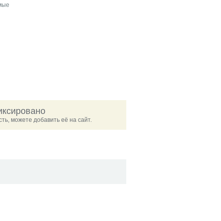
емые
иксировано
ть, можете добавить её на сайт.