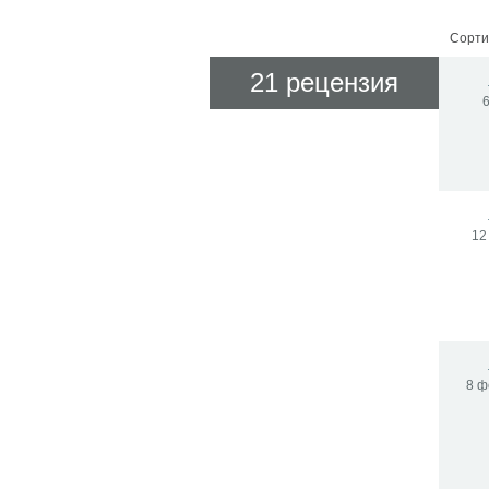
Сорти
21 рецензия
6
12
8 ф