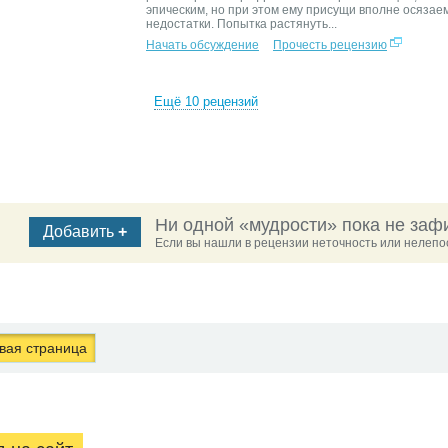
эпическим, но при этом ему присущи вполне осяза
недостатки. Попытка растянуть...
Начать обсуждение
Прочесть рецензию
Ещё 10 рецензий
Ни одной «мудрости» пока не заф
Добавить
+
Если вы нашли в рецензии неточность или нелепос
ая страница