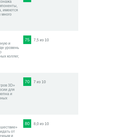
сонажа
омпоненты,
а, имеются
и много
75
7,5 из 10
нную и
где уровень
о
ных коллег,
70
7 из 10
тров 3D»
рсии для
лепна и
нных
80
8,0 из 10
ешествие»
идать от
очным и