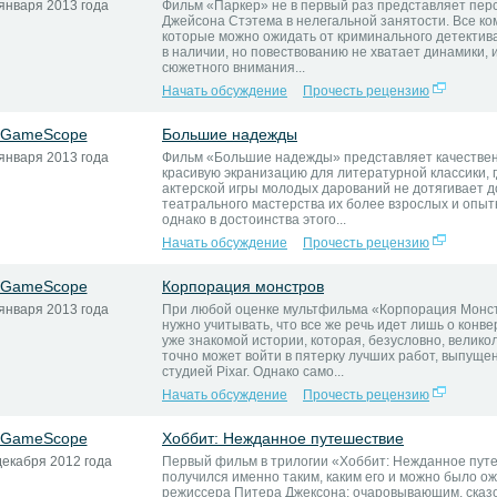
января 2013 года
Фильм «Паркер» не в первый раз представляет пер
Джейсона Стэтема в нелегальной занятости. Все к
которые можно ожидать от криминального детектив
в наличии, но повествованию не хватает динамики, 
сюжетного внимания...
Начать обсуждение
Прочесть рецензию
GameScope
Большие надежды
января 2013 года
Фильм «Большие надежды» представляет качестве
красивую экранизацию для литературной классики, 
актерской игры молодых дарований не дотягивает д
театрального мастерства их более взрослых и опыт
однако в достоинства этого...
Начать обсуждение
Прочесть рецензию
GameScope
Корпорация монстров
января 2013 года
При любой оценке мультфильма «Корпорация Монс
нужно учитывать, что все же речь идет лишь о конве
уже знакомой истории, которая, безусловно, велико
точно может войти в пятерку лучших работ, выпуще
студией Pixar. Однако само...
Начать обсуждение
Прочесть рецензию
GameScope
Хоббит: Нежданное путешествие
декабря 2012 года
Первый фильм в трилогии «Хоббит: Нежданное пут
получился именно таким, каким его и можно было ож
режиссера Питера Джексона: очаровывающим, сказ