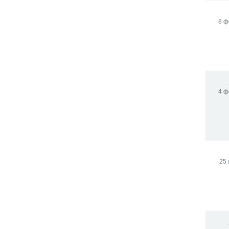
8 ф
4 ф
25 