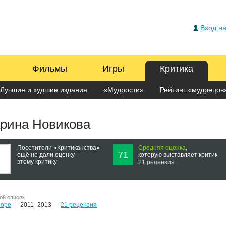
Вход на
Фильмы
Игры
Критика
Лучшие и худшие издания
«Мудрости»
Рейтинг «мудрецов
рина Новикова
Посетители «Критиканства»
Средняя оценка
,
71
−
ещё не дали оценку
которую выставляет критик
этому критику
21 рецензия
ой список
ope
— 2011–2013 —
21 рецензия