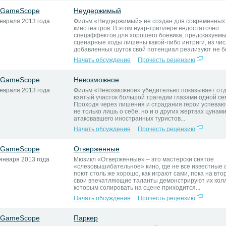
GameScope
Неудержимый
евраля 2013 года
Фильм «Неудержимый» не создан для современных
кинотеатров. В этом нуар-триллере недостаточно
спецэффектов для хорошего боевика, предсказуем
сценарные ходы лишены какой-либо интриги, из чи
добавленных шуток свой потенциал реализуют не бо
Начать обсуждение
Прочесть рецензию
GameScope
Невозможное
евраля 2013 года
Фильм «Невозможное» убедительно показывает от
взятый участок большой трагедии глазами одной се
Проходя через лишения и страдания герои успеваю
не только лишь о себе, но и о других жертвах цунами
атаковавшего иностранных туристов...
Начать обсуждение
Прочесть рецензию
GameScope
Отверженные
января 2013 года
Мюзикл «Отверженные» – это мастерски снятое
«слезовышибательное» кино, где не все известные 
поют столь же хорошо, как играют сами, пока на вто
свои впечатляющие таланты демонстрируют их колл
которым солировать на сцене приходится...
Начать обсуждение
Прочесть рецензию
GameScope
Паркер