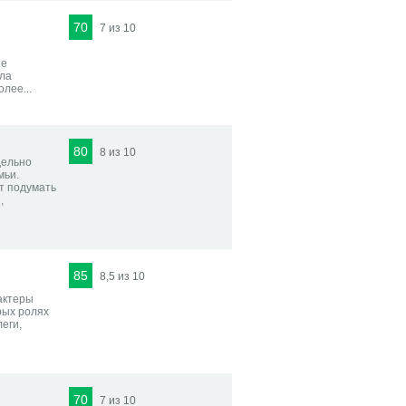
70
7 из 10
ые
сла
лее...
80
8 из 10
дельно
мьи.
т подумать
,
85
8,5 из 10
актеры
рых ролях
еги,
70
7 из 10