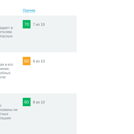
Оценка
70
7 из 10
адает в
рителям
опасных
60
6 из 10
ая в его
линии,
добных
тели
80
8 из 10
е
ьзованы не
стных
ольшие